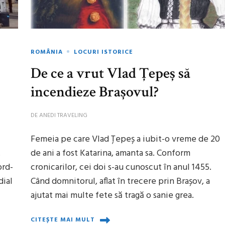
ROMÂNIA
LOCURI ISTORICE
De ce a vrut Vlad Țepeș să
incendieze Brașovul?
DE
ANEDI TRAVELING
Femeia pe care Vlad Țepeș a iubit-o vreme de 20
.
de ani a fost Katarina, amanta sa. Conform
ord-
cronicarilor, cei doi s-au cunoscut în anul 1455.
dial
Când domnitorul, aflat în trecere prin Brașov, a
ajutat mai multe fete să tragă o sanie grea.
CITEȘTE MAI MULT