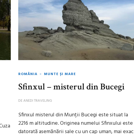
ROMÂNIA
MUNTE ȘI MARE
Sfinxul – misterul din Bucegi
DE
ANEDI TRAVELING
Sfinxul misterul din Munții Bucegi este situat la
2216 m altitudine. Originea numelui Sfinxului este
 Cuza
datorată asemănării sale cu un cap uman, mai exac