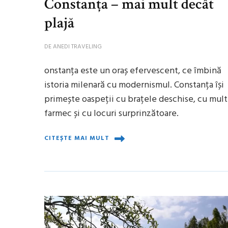
Constanța – mai mult decât
plajă
DE
ANEDI TRAVELING
onstanța este un oraș efervescent, ce îmbină
istoria milenară cu modernismul. Constanța își
primește oaspeții cu brațele deschise, cu mult
farmec și cu locuri surprinzătoare.
CITEȘTE MAI MULT