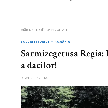
Arăt: 127 - 135 din 135 REZULTATE
LOCURI ISTORICE
ROMÂNIA
Sarmizegetusa Regia: 
a dacilor!
DE
ANEDI TRAVELING