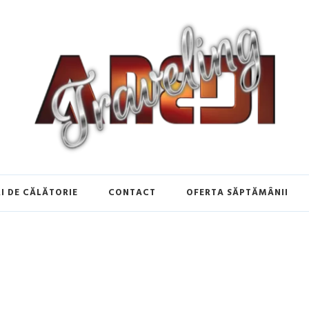
de Călătorie în Europa | Inspirați
I DE CĂLĂTORIE
CONTACT
OFERTA SĂPTĂMÂNII