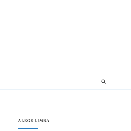
e pentru Vacanțe Memorabile
ALEGE LIMBA