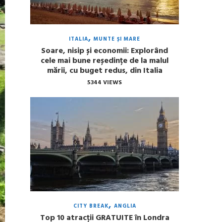
ITALIA
MUNTE ȘI MARE
Soare, nisip și economii: Explorând
cele mai bune reședințe de la malul
mării, cu buget redus, din Italia
5344 VIEWS
CITY BREAK
ANGLIA
Top 10 atracții GRATUITE în Londra