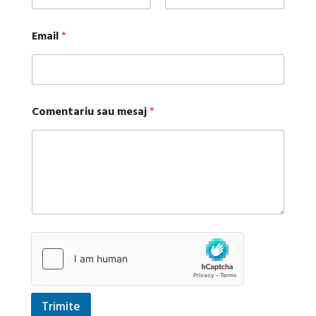
First
Last
Email
*
Comentariu sau mesaj
*
Trimite