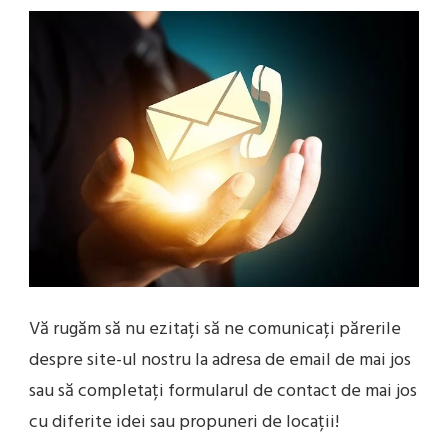
Vă
rugăm
să
nu
ezitați
să
ne
comunicați
părerile
despre
site
-ul nostru
la
adresa
de email de
mai
jos
sau
să
completați
formularul de contact de
mai
jos
cu diferite idei
sau
propuneri de
locații
!