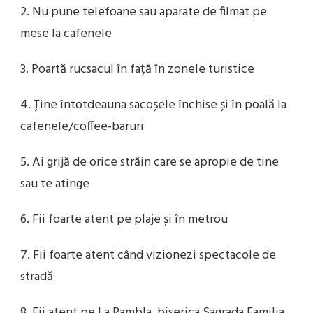
2. Nu pune telefoane sau aparate de filmat pe
mese la cafenele
3. Poartă rucsacul în față în zonele turistice
4. Ține întotdeauna sacoșele închise și în poală la
cafenele/coffee-baruri
5. Ai grijă de orice străin care se apropie de tine
sau te atinge
6. Fii foarte atent pe plaje și în metrou
7. Fii foarte atent când vizionezi spectacole de
stradă
8. Fii atent pe La Rambla, biserica Sagrada Familia,