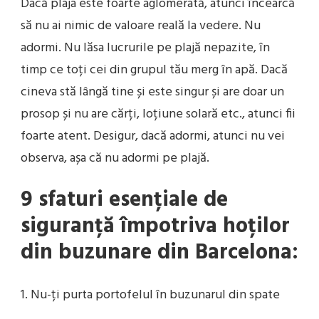
Dacă plaja este foarte aglomerată, atunci încearcă
să nu ai nimic de valoare reală la vedere. Nu
adormi. Nu lăsa lucrurile pe plajă nepazite, în
timp ce toți cei din grupul tău merg în apă. Dacă
cineva stă lângă tine și este singur și are doar un
prosop și nu are cărți, loțiune solară etc., atunci fii
foarte atent. Desigur, dacă adormi, atunci nu vei
observa, așa că nu adormi pe plajă.
9 sfaturi esențiale de
siguranță împotriva hoților
din buzunare din Barcelona:
1. Nu-ți purta portofelul în buzunarul din spate