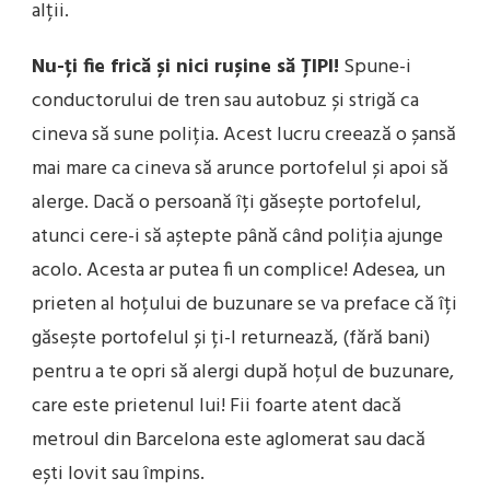
alții.
Nu-ți fie frică și nici rușine să ȚIPI!
Spune-i
conductorului de tren sau autobuz și strigă ca
cineva să sune poliția. Acest lucru creează o șansă
mai mare ca cineva să arunce portofelul și apoi să
alerge. Dacă o persoană îți găsește portofelul,
atunci cere-i să aștepte până când poliția ajunge
acolo. Acesta ar putea fi un complice! Adesea, un
prieten al hoțului de buzunare se va preface că îți
găsește portofelul și ți-l returnează, (fără bani)
pentru a te opri să alergi după hoțul de buzunare,
care este prietenul lui! Fii foarte atent dacă
metroul din Barcelona este aglomerat sau dacă
ești lovit sau împins.