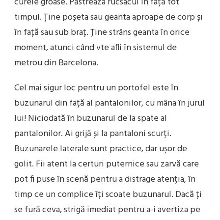
curele groase. Păstreaza rucsacul în față tot
timpul. Ține poșeta sau geanta aproape de corp și
în față sau sub braț. Ține strâns geanta în orice
moment, atunci când vte afli în sistemul de
metrou din Barcelona.
Cel mai sigur loc pentru un portofel este în
buzunarul din față al pantalonilor, cu mâna în jurul
lui! Niciodată în buzunarul de la spate al
pantalonilor. Ai grijă și la pantaloni scurți.
Buzunarele laterale sunt practice, dar ușor de
golit. Fii atent la certuri puternice sau zarvă care
pot fi puse în scenă pentru a distrage atenția, în
timp ce un complice îți scoate buzunarul. Dacă ți
se fură ceva, strigă imediat pentru a-i avertiza pe