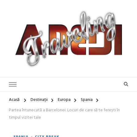
Blog de călătorii în România și Europa
Idei de Vacanță și Ghiduri de
Călătorie în Europa | Inspirație
pentru Vacanțe Memorabile
Acasă
Destinații
Europa
Spania
Partea întunecată a Barcelonei: Locuri de care să te ferești în
timpul vizitei tale