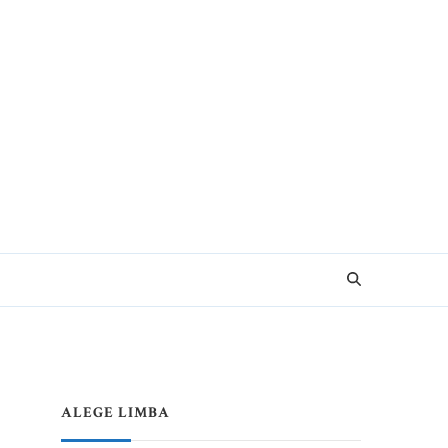
e pentru Vacanțe Memorabile
ALEGE LIMBA