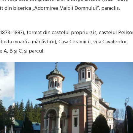
t din biserica „Adormirea Maicii Domnului”, paraclis,
1873–1883), format din castelul propriu-zis, castelul Pelișor
fosta moară a mănăstirii), Casa Ceramicii, vila Cavalerilor,
 A, B și C, și parcul.