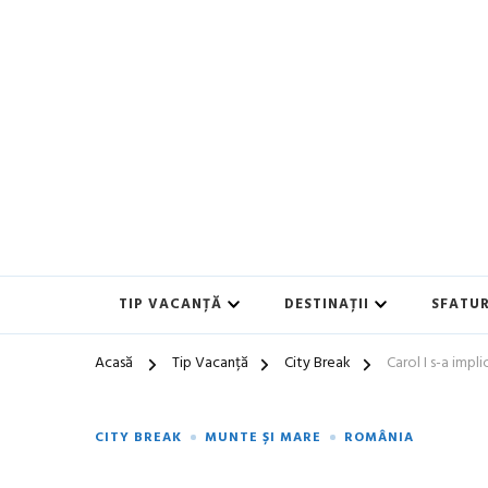
Blog de călătorii în România și Europa
Idei de Vacanță și Ghiduri 
TIP VACANȚĂ
DESTINAȚII
SFATUR
Acasă
Tip Vacanță
City Break
Carol I s-a impl
CITY BREAK
MUNTE ȘI MARE
ROMÂNIA