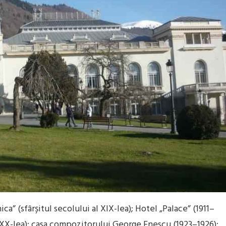
ica” (sfârșitul secolului al XIX-lea); Hotel „Palace” (1911–
l XX-lea); casa compozitorului George Enescu (1923–1926);