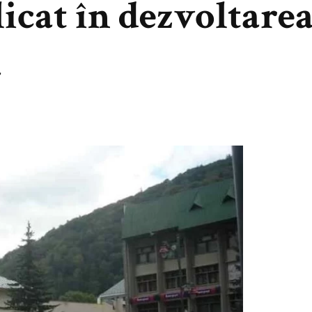
licat în dezvoltare
a