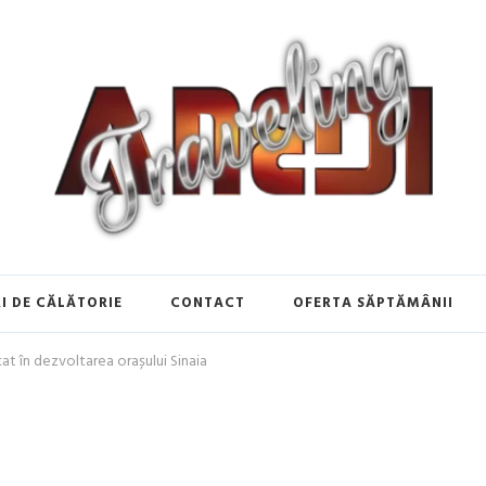
de Călătorie în Europa | Inspirați
I DE CĂLĂTORIE
CONTACT
OFERTA SĂPTĂMÂNII
icat în dezvoltarea orașului Sinaia