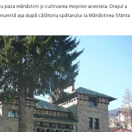
u paza mănăstirii și cultivarea moșiilor acesteia. Orașul a
enumită așa după călătoria spătarului la Mănăstirea Sfânta