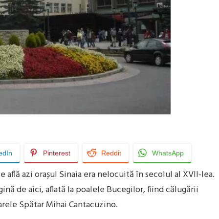
edIn
Pinterest
Reddit
WhatsApp
află azi orașul Sinaia era nelocuită în secolul al XVII-lea.
gină de aici, aflată la poalele Bucegilor, fiind călugării
Marele Spătar Mihai Cantacuzino.