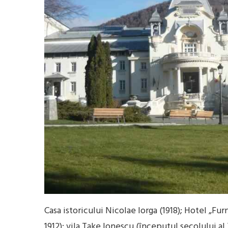
Casa istoricului Nicolae Iorga (1918); Hotel „Furn
1912); vila Take Ionescu (începutul secolului a