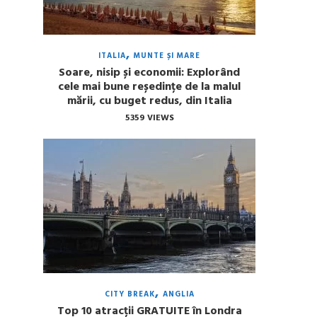
ITALIA
MUNTE ȘI MARE
Soare, nisip și economii: Explorând
cele mai bune reședințe de la malul
mării, cu buget redus, din Italia
5359 VIEWS
CITY BREAK
ANGLIA
Top 10 atracții GRATUITE în Londra