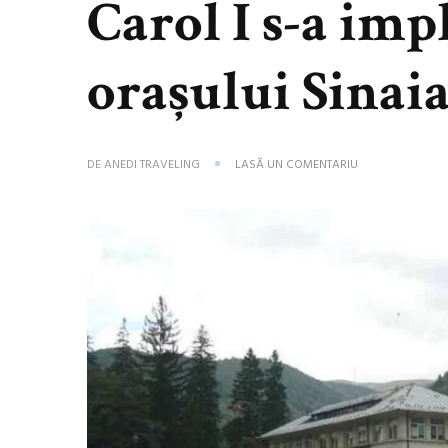
Carol I s-a imp
orașului Sinai
LA
DE
ANEDI TRAVELING
LASĂ UN COMENTARIU
CAROL
I
S-
A
IMPLICAT
ÎN
DEZVOLTAREA
ORAȘULUI
SINAIA