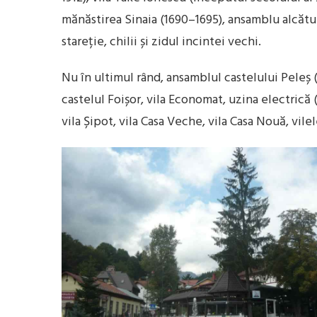
mănăstirea Sinaia (1690–1695), ansamblu alcătui
stareție, chilii și zidul incintei vechi.
Nu în ultimul rând, ansamblul castelului Peleș (
castelul Foișor, vila Economat, uzina electrică (
vila Șipot, vila Casa Veche, vila Casa Nouă, vilele