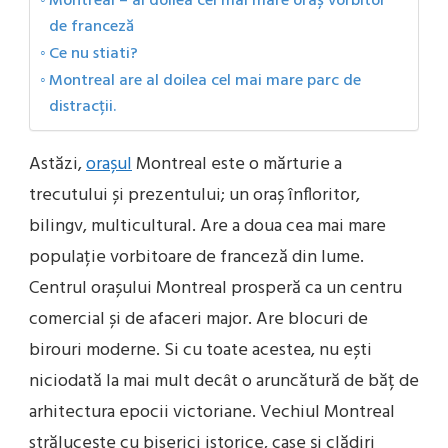
Montreal – al doilea cel mai mare oraș vorbitor
de franceză
Ce nu stiati?
Montreal are al doilea cel mai mare parc de
distracții.
Astăzi,
orașul
Montreal este o mărturie a
trecutului și prezentului; un oraș înfloritor,
bilingv, multicultural. Are a doua cea mai mare
populație vorbitoare de franceză din lume.
Centrul orașului Montreal prosperă ca un centru
comercial și de afaceri major. Are blocuri de
birouri moderne. Si cu toate acestea, nu ești
niciodată la mai mult decât o aruncătură de băț de
arhitectura epocii victoriane. Vechiul Montreal
strălucește cu biserici istorice, case și clădiri