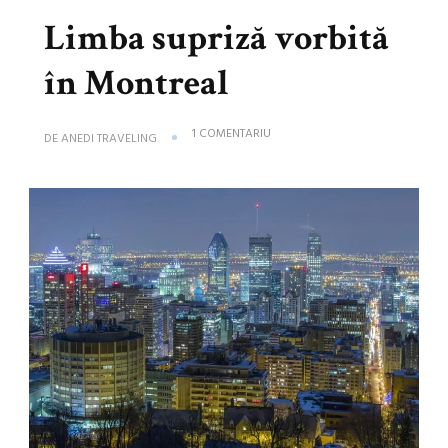
Limba supriză vorbită
în Montreal
LA
1 COMENTARIU
DE
ANEDI TRAVELING
LIMBA
SUPRIZĂ
VORBITĂ
ÎN
MONTREAL