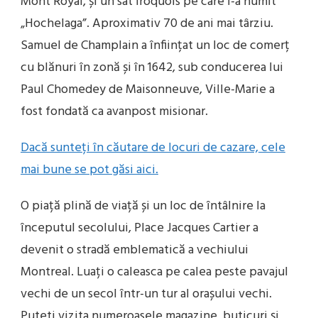
Mont Royal, și un sat lroquois pe care l-a numit
„Hochelaga”. Aproximativ 70 de ani mai târziu.
Samuel de Champlain a înființat un loc de comerț
cu blănuri în zonă și în 1642, sub conducerea lui
Paul Chomedey de Maisonneuve, Ville-Marie a
fost fondată ca avanpost misionar.
Dacă sunteți în căutare de locuri de cazare, cele
mai bune se pot găsi aici.
O piață plină de viață și un loc de întâlnire la
începutul secolului, Place Jacques Cartier a
devenit o stradă emblematică a vechiului
Montreal. Luați o caleasca pe calea peste pavajul
vechi de un secol într-un tur al orașului vechi.
Puteti vizita numeroasele magazine, buticuri și