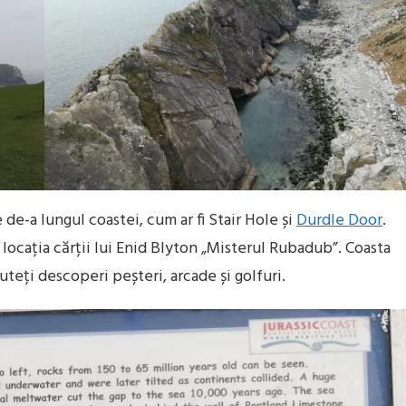
 de-a lungul coastei, cum ar fi Stair Hole și
Durdle Door
.
u locația cărții lui Enid Blyton „Misterul Rubadub”. Coasta
teți descoperi peșteri, arcade și golfuri.