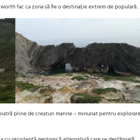
ulworth fac ca zona să fie o destinație extrem de populară.
iatră pline de creaturi marine – minunat pentru explorar
a cu rezistență geologică alternativă care se desfășoară