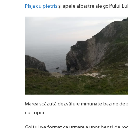
Plaja cu pietriș
și apele albastre ale golfului L
Marea scăzută dezvăluie minunate bazine de p
cu copiii.
Golful s-a format ca urmare a unor benzi de roc