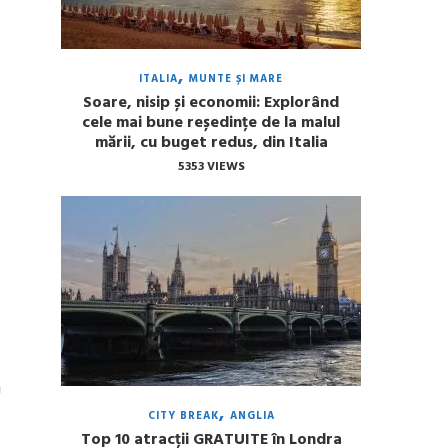
ITALIA
MUNTE ȘI MARE
Soare, nisip și economii: Explorând
cele mai bune reședințe de la malul
mării, cu buget redus, din Italia
5353 VIEWS
n
CITY BREAK
ANGLIA
Top 10 atracții GRATUITE în Londra