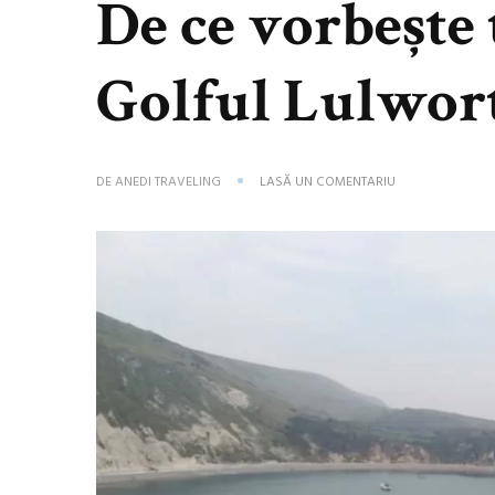
De ce vorbește
Golful Lulwor
LA
DE
ANEDI TRAVELING
LASĂ UN COMENTARIU
DE
CE
VORBEȘTE
TOATĂ
LUMEA
DESPRE
GOLFUL
LULWORTH?