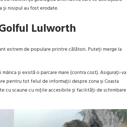
la și nisipul au fost erodate.
Golful Lulworth
sunt extrem de populare printre călători. Puteți merge la
mânca și există o parcare mare (contra cost). Asigurați-va
are pentru tot felul de informații despre zona și Coasta
te cu scaune cu roțile accesibile și facilități de schimbare