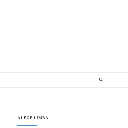
e pentru Vacanțe Memorabile
ALEGE LIMBA