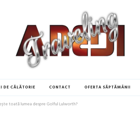
de Călătorie în Europa | Inspirați
I DE CĂLĂTORIE
CONTACT
OFERTA SĂPTĂMÂNII
ește toată lumea despre Golful Lulworth?