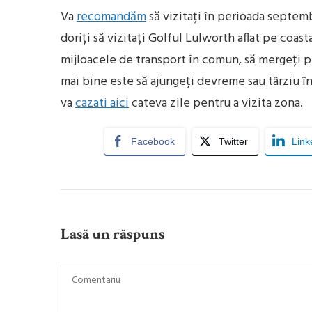
Va
recomandăm
să vizitați în perioada septembr
doriți să vizitați Golful Lulworth aflat pe coas
mijloacele de transport în comun, să mergeți pe
mai bine este să ajungeți devreme sau târziu în
va
cazati aici
cateva zile pentru a vizita zona.
Facebook
Twitter
Link
Lasă un răspuns