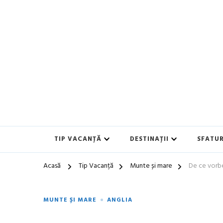
Blog de călătorii în România și Europa
Idei de Vacanță și Ghiduri 
TIP VACANȚĂ
DESTINAȚII
SFATUR
Acasă
Tip Vacanță
Munte și mare
De ce vorb
MUNTE ȘI MARE
ANGLIA