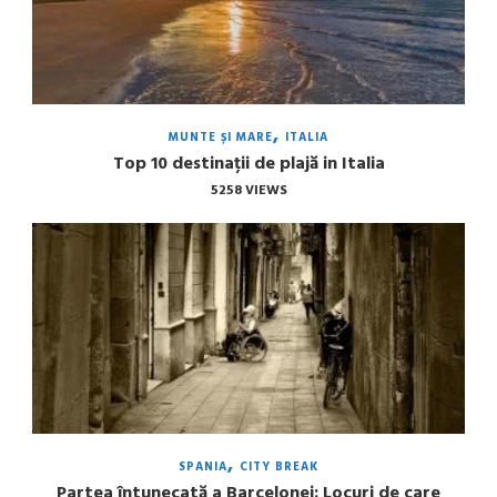
MUNTE ȘI MARE
ITALIA
Top 10 destinații de plajă in Italia
5258 VIEWS
SPANIA
CITY BREAK
Partea întunecată a Barcelonei: Locuri de care