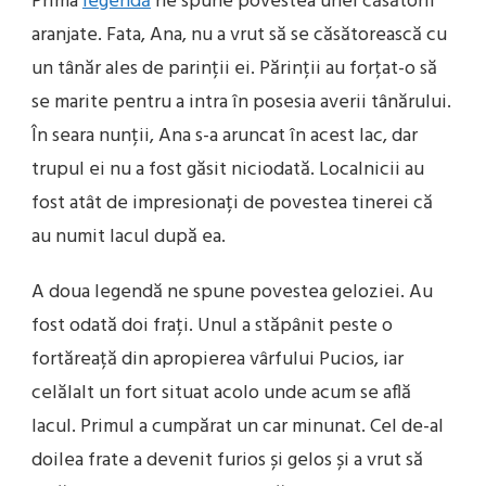
Prima
legendă
ne spune povestea unei căsătorii
aranjate. Fata, Ana, nu a vrut să se căsătorească cu
un tânăr ales de parinții ei. Părinții au forțat-o să
se marite pentru a intra în posesia averii tânărului.
În seara nunții, Ana s-a aruncat în acest lac, dar
trupul ei nu a fost găsit niciodată. Localnicii au
fost atât de impresionați de povestea tinerei că
au numit lacul după ea.
A doua legendă ne spune povestea geloziei. Au
fost odată doi frați. Unul a stăpânit peste o
fortăreață din apropierea vârfului Pucios, iar
celălalt un fort situat acolo unde acum se află
lacul. Primul a cumpărat un car minunat. Cel de-al
doilea frate a devenit furios și gelos și a vrut să