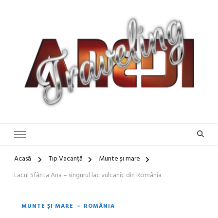
Blog de călătorii în România și Europa
Idei de Vacanță și Ghiduri de
Călătorie în Europa | Inspirație
pentru Vacanțe Memorabile
Acasă
Tip Vacanță
Munte și mare
Lacul Sfânta Ana – singurul lac vulcanic din România
MUNTE ȘI MARE
ROMÂNIA