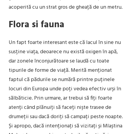
acoperită cu un strat gros de gheață de un metru.
Flora si fauna
Un fapt foarte interesant este că lacul în sine nu
susține viața, deoarece nu există oxigen în apă,
dar zonele înconjurătoare se laudă cu toate
tipurile de forme de viață. Merită menționat
faptul că pădurile se numără printre puținele
locuri din Europa unde poți vedea efectiv urși în
sălbăticie. Prin urmare, ar trebui să fiți foarte
atenți când plănuiți să faceți niște trasee de
drumeții sau dacă doriți să campați peste noapte.
Și apropo, dacă intenționați să vizitați și Mlaștina