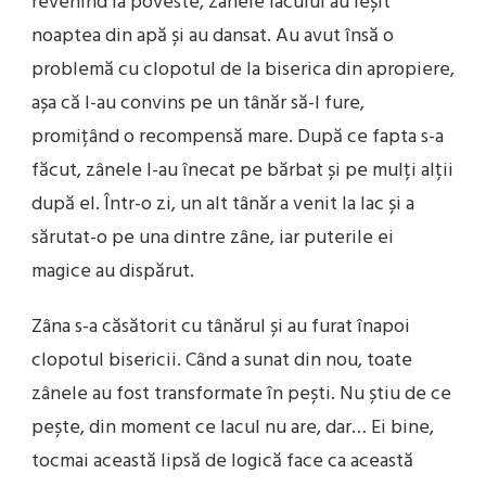
revenind la poveste, zânele lacului au ieșit
noaptea din apă și au dansat. Au avut însă o
problemă cu clopotul de la biserica din apropiere,
așa că l-au convins pe un tânăr să-l fure,
promițând o recompensă mare. După ce fapta s-a
făcut, zânele l-au înecat pe bărbat și pe mulți alții
după el. Într-o zi, un alt tânăr a venit la lac și a
sărutat-o pe una dintre zâne, iar puterile ei
magice au dispărut.
Zâna s-a căsătorit cu tânărul și au furat înapoi
clopotul bisericii. Când a sunat din nou, toate
zânele au fost transformate în pești. Nu știu de ce
pește, din moment ce lacul nu are, dar… Ei bine,
tocmai această lipsă de logică face ca această