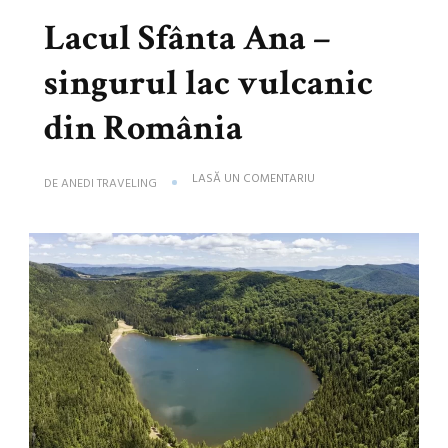
Lacul Sfânta Ana –
singurul lac vulcanic
din România
LA
LASĂ UN COMENTARIU
DE
ANEDI TRAVELING
LACUL
SFÂNTA
ANA
–
SINGURUL
LAC
VULCANIC
DIN
ROMÂNIA