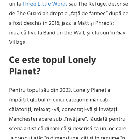
uri la
Three Little Words
sau The Refuge, descrise
de The Guardian drept o „față de farmec” după ce
a fost deschis în 2016; jazz la Matt și Phred’s;
muzică live la Band on the Wall; și cluburi în Gay
Village.
Ce este topul Lonely
Planet?
Pentru topul său din 2023, Lonely Planet a
împărțit globul în cinci categorii: mâncați,
călătoriți, relaxați-vă, conectați-vă și învățați.
Manchester apare sub „învățare”, lăudată pentru
scena artistică dinamică și descrisă ca un loc care
„a crescut atât în dimensiune, cât și în renume în