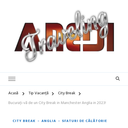
Blog de călătorii în România și Europa
Idei de Vacanță și Ghiduri de
Călătorie în Europa | Inspirație
pentru Vacanțe Memorabile
Acasă
Tip Vacanță
City Break
Bucurați-vă de un City Break in Manchester Anglia in 2023!
CITY BREAK
ANGLIA
SFATURI DE CĂLĂTORIE