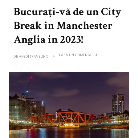
Bucurați-vă de un City
Break in Manchester
Anglia in 2023!
LA
LASĂ UN COMENTARIU
DE
ANEDI TRAVELING
BUCURAȚI-
VĂ
DE
UN
CITY
BREAK
IN
MANCHESTER
ANGLIA
IN
2023!