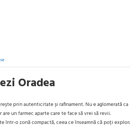
ise
tezi Oradea
rește prin autenticitate și rafinament. Nu e aglomerată ca
 are un farmec aparte care te face să vrei să revii.
e într-o zonă compactă, ceea ce înseamnă că poți explor