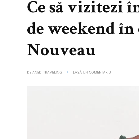
Ce să vizitezi 
de weekend în 
Nouveau
LA
DE
ANEDI TRAVELING
LASĂ UN COMENTARIU
CE
SĂ
VIZITEZI
ÎN
ORADEA:
ITINERAR
DE
WEEKEND
ÎN
CAPITALA
ART
NOUVEAU