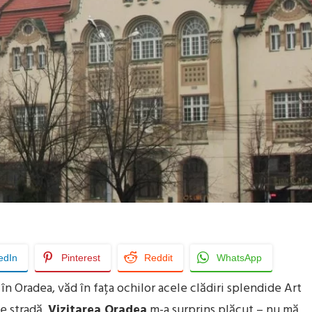
edIn
Pinterest
Reddit
WhatsApp
 Oradea, văd în fața ochilor acele clădiri splendide Art
de stradă.
Vizitarea Oradea
m-a surprins plăcut – nu mă