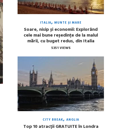
ITALIA
MUNTE ȘI MARE
Soare, nisip și economii: Explorând
cele mai bune reședințe de la malul
mării, cu buget redus, din Italia
5351 VIEWS
CITY BREAK
ANGLIA
Top 10 atracții GRATUITE în Londra