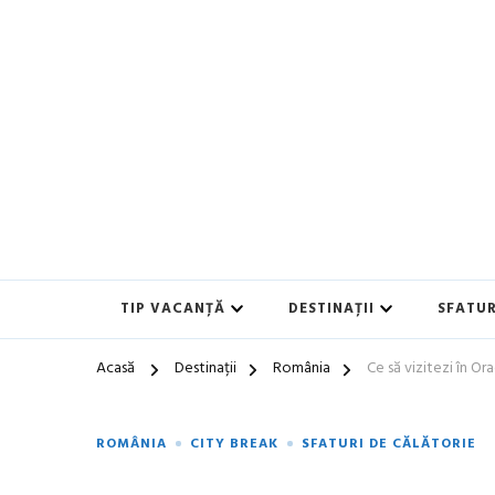
Blog de călătorii în România și Europa
Idei de Vacanță și Ghiduri 
TIP VACANȚĂ
DESTINAȚII
SFATUR
Acasă
Destinații
România
Ce să vizitezi în O
ROMÂNIA
CITY BREAK
SFATURI DE CĂLĂTORIE