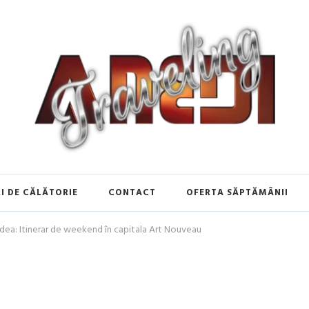
de Călătorie în Europa | Inspirați
I DE CĂLĂTORIE
CONTACT
OFERTA SĂPTĂMÂNII
radea: Itinerar de weekend în capitala Art Nouveau