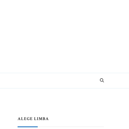
e pentru Vacanțe Memorabile
ALEGE LIMBA