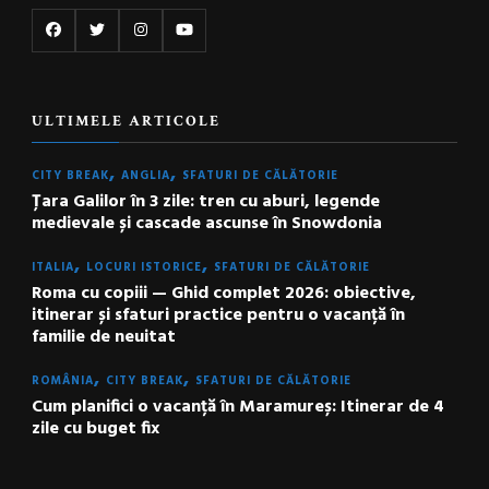
ULTIMELE ARTICOLE
CITY BREAK
ANGLIA
SFATURI DE CĂLĂTORIE
Țara Galilor în 3 zile: tren cu aburi, legende
medievale și cascade ascunse în Snowdonia
ITALIA
LOCURI ISTORICE
SFATURI DE CĂLĂTORIE
Roma cu copiii — Ghid complet 2026: obiective,
itinerar și sfaturi practice pentru o vacanță în
familie de neuitat
ROMÂNIA
CITY BREAK
SFATURI DE CĂLĂTORIE
Cum planifici o vacanță în Maramureș: Itinerar de 4
zile cu buget fix