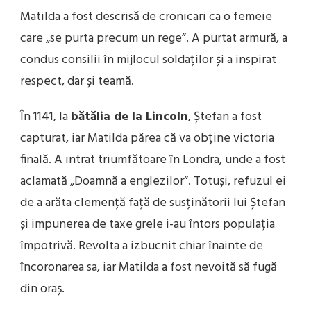
Matilda a fost descrisă de cronicari ca o femeie
care „se purta precum un rege”. A purtat armură, a
condus consilii în mijlocul soldaților și a inspirat
respect, dar și teamă.
În 1141, la
bătălia de la Lincoln
, Ștefan a fost
capturat, iar Matilda părea că va obține victoria
finală. A intrat triumfătoare în Londra, unde a fost
aclamată „Doamnă a englezilor”. Totuși, refuzul ei
de a arăta clemență față de susținătorii lui Ștefan
și impunerea de taxe grele i-au întors populația
împotrivă. Revolta a izbucnit chiar înainte de
încoronarea sa, iar Matilda a fost nevoită să fugă
din oraș.