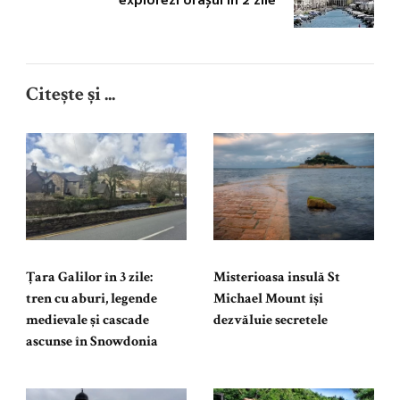
explorezi orașul în 2 zile
Citește și ...
Țara Galilor în 3 zile:
Misterioasa insulă St
tren cu aburi, legende
Michael Mount își
medievale și cascade
dezvăluie secretele
ascunse în Snowdonia