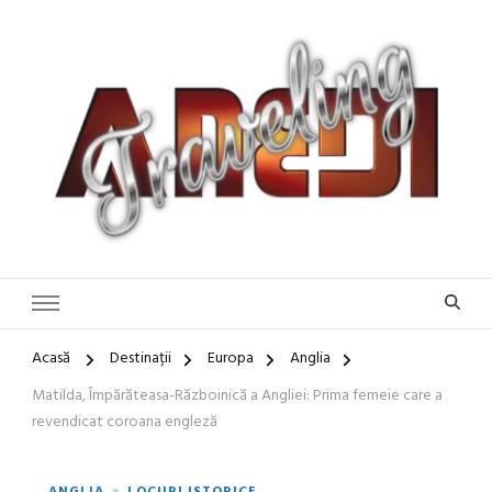
Blog de călătorii în România și Europa
Idei de Vacanță și Ghiduri de
Călătorie în Europa | Inspirație
pentru Vacanțe Memorabile
Acasă
Destinații
Europa
Anglia
Matilda, Împărăteasa-Războinică a Angliei: Prima femeie care a
revendicat coroana engleză