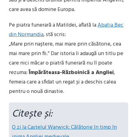
său și a deschis drumul pentru Imperiul Angevin,
care avea să domine Europa.
Pe piatra funerară a Matildei, aflată la
Abația Bec
din Normandia
, stă scris:
„Mare prin naștere, mai mare prin căsătorie, cea
mai mare prin fii.” Dar istoria îi adaugă un titlu pe
care nici măcar o piatră funerară nu îl poate
rezuma:
Împărăteasa-Războinică a Angliei
,
femeia care a sfidat un regat și a deschis calea
pentru o nouă dinastie.
Citește și:
O zi la Castelul Warwick: Călătorie în timp în
inima Angliei medievale