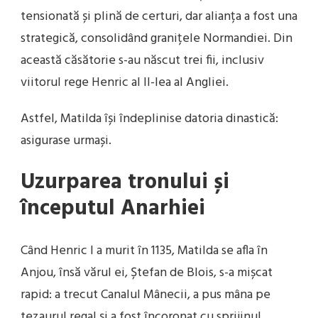
tensionată și plină de certuri, dar alianța a fost una
strategică, consolidând granițele Normandiei. Din
această căsătorie s-au născut trei fii, inclusiv
viitorul rege Henric al II-lea al Angliei.
Astfel, Matilda își îndeplinise datoria dinastică:
asigurase urmași.
Uzurparea tronului și
începutul Anarhiei
Când Henric I a murit în 1135, Matilda se afla în
Anjou, însă vărul ei, Ștefan de Blois, s-a mișcat
rapid: a trecut Canalul Mânecii, a pus mâna pe
tezaurul regal și a fost încoronat cu sprijinul