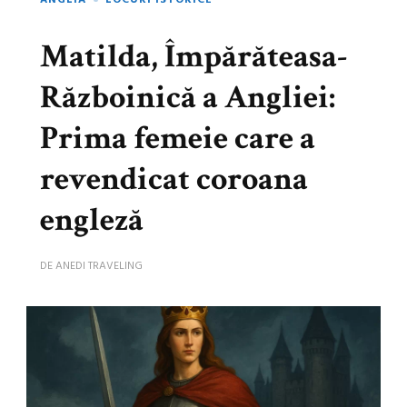
ANGLIA
LOCURI ISTORICE
Matilda, Împărăteasa-
Războinică a Angliei:
Prima femeie care a
revendicat coroana
engleză
DE
ANEDI TRAVELING