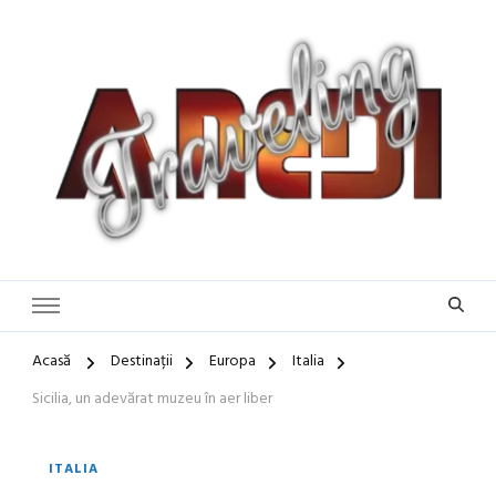
Blog de călătorii în România și Europa
Idei de Vacanță și Ghiduri de
Călătorie în Europa | Inspirație
pentru Vacanțe Memorabile
Acasă
Destinații
Europa
Italia
Sicilia, un adevărat muzeu în aer liber
ITALIA