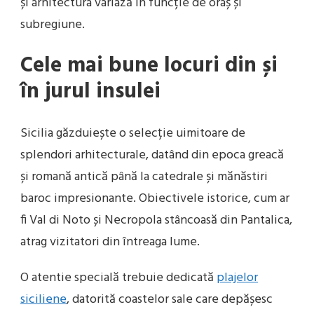
și arhitectura variază în funcție de oraș și
subregiune.
Cele mai bune locuri din și
în jurul insulei
Sicilia găzduiește o selecție uimitoare de
splendori arhitecturale, datând din epoca greacă
și romană antică până la catedrale și mănăstiri
baroc impresionante. Obiectivele istorice, cum ar
fi Val di Noto și Necropola stâncoasă din Pantalica,
atrag vizitatori din întreaga lume.
O atentie specială trebuie dedicată
plajelor
siciliene
, datorită coastelor sale care depășesc