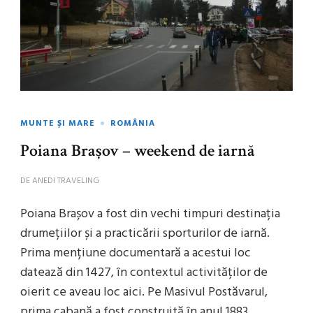
MUNTE ȘI MARE
ROMÂNIA
Poiana Brașov – weekend de iarnă
DE
ANEDI TRAVELING
Poiana Brașov a fost din vechi timpuri destinația
drumețiilor și a practicării sporturilor de iarnă.
Prima mențiune documentară a acestui loc
datează din 1427, în contextul activităților de
oierit ce aveau loc aici. Pe Masivul Postăvarul,
prima cabană a fost construită în anul 1883.