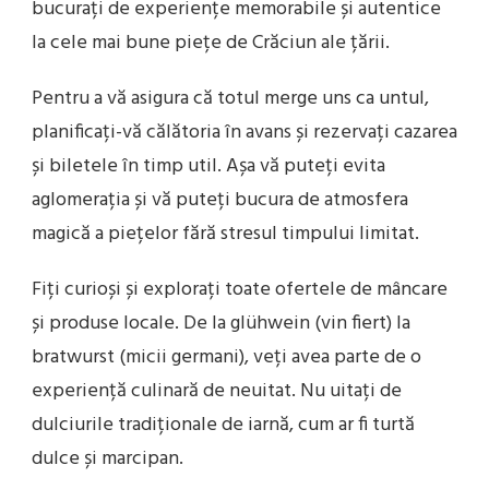
bucurați de experiențe memorabile și autentice
la cele mai bune piețe de Crăciun ale țării.
Pentru a vă asigura că totul merge uns ca untul,
planificați-vă călătoria în avans și rezervați cazarea
și biletele în timp util. Așa vă puteți evita
aglomerația și vă puteți bucura de atmosfera
magică a piețelor fără stresul timpului limitat.
Fiți curioși și explorați toate ofertele de mâncare
și produse locale. De la glühwein (vin fiert) la
bratwurst (micii germani), veți avea parte de o
experiență culinară de neuitat. Nu uitați de
dulciurile tradiționale de iarnă, cum ar fi turtă
dulce și marcipan.