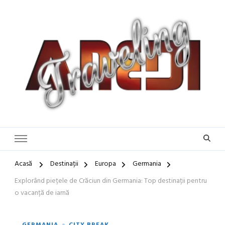
Blog de călătorii în România și Europa
Idei de Vacanță și Ghiduri de
Călătorie în Europa | Inspirație
pentru Vacanțe Memorabile
Acasă
Destinații
Europa
Germania
Explorând piețele de Crăciun din Germania: Top destinații pentru
o vacanță de iarnă