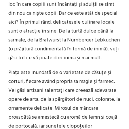
loc în care copiii sunt încântați și adulții se simt
din nou ca niște copii. Dar ce este atât de special
aici? În primul rând, delicatesele culinare locale
sunt o atracție în sine. De la turtă dulce până la
sarmale, de la Bratwurst la Nürnberger Lebkuchen
(o prăjitură condimentată în formă de inimă), veți
găsi tot ce vă poate dori inima și mai mult.
Piața este inundată de o varietate de căsuțe și
corturi, fiecare având propria sa magie și farmec.
Vei găsi artizani talentați care creează adevarate
opere de arta, de la spărgători de nuci, colorate, la
ornamente delicate. Mirosul de mâncare
proaspătă se amestecă cu aromă de lemn și coajă
de portocală, iar sunetele clopoțeilor