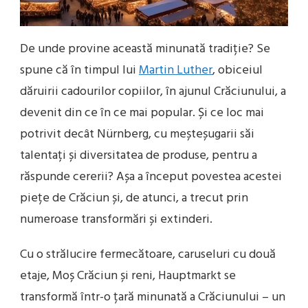
De unde provine această minunată tradiție? Se
spune că în timpul lui
Martin Luther
, obiceiul
dăruirii cadourilor copiilor, în ajunul Crăciunului, a
devenit din ce în ce mai popular. Și ce loc mai
potrivit decât Nürnberg, cu meșteșugarii săi
talentați și diversitatea de produse, pentru a
răspunde cererii? Așa a început povestea acestei
piețe de Crăciun și, de atunci, a trecut prin
numeroase transformări și extinderi.
Cu o strălucire fermecătoare, caruseluri cu două
etaje, Moș Crăciun și reni, Hauptmarkt se
transformă într-o țară minunată a Crăciunului – un