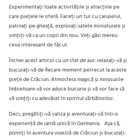
Experimentați toate activitățile și atracțiile pe
care piețele le oferă. Faceți un tur cu caruselul,
patinați pe gheață, explorați satele miniaturale și
simțiți-vă ca un copil din nou. Veți găsi mereu
ceva interesant de făcut.
Închei acest articol cu un sfat de aur: relaxați-vă și
bucurați-vă de fiecare moment petrecut la aceste
piețe de Crăciun. Atmosfera magică și mirosurile
îmbietoare vă vor aduce bucurie și vă vor face să
vă simțiți cu adevărat în spiritul sărbătorilor.
Deci, pregătiți-vă valiza și aventurați-vă într-o
experiență de iarnă unică în Germania. Așa că,
porniți în aventura voastră de Crăciun și bucurați-