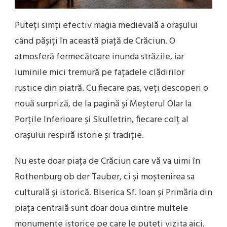
Puteți simți efectiv magia medievală a orașului
când pășiți în această piață de Crăciun. O
atmosferă fermecătoare inunda străzile, iar
luminile mici tremură pe fațadele clădirilor
rustice din piatră. Cu fiecare pas, veți descoperi o
nouă surpriză, de la pagină și Meșterul Olar la
Porțile Inferioare și Skulletrin, fiecare colț al
orașului respiră istorie și tradiție.
Nu este doar piața de Crăciun care vă va uimi în
Rothenburg ob der Tauber, ci și moștenirea sa
culturală și istorică. Biserica Sf. Ioan și Primăria din
piața centrală sunt doar doua dintre multele
monumente istorice pe care le puteți vizita aici.