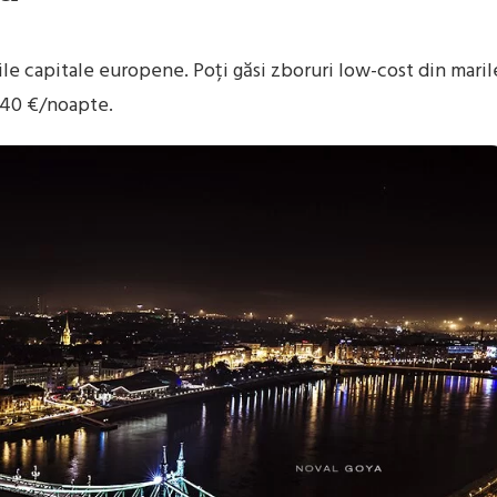
e capitale europene. Poți găsi zboruri low-cost din maril
–40 €/noapte.