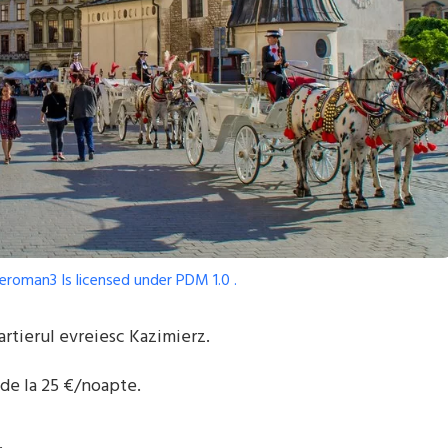
eroman3
Is licensed under
PDM 1.0
.
cartierul evreiesc Kazimierz.
 de la 25 €/noapte.
.