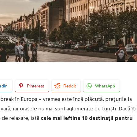
edIn
Pinterest
Reddit
WhatsApp
reak în Europa – vremea este încă plăcută, prețurile la
ară, iar orașele nu mai sunt aglomerate de turiști. Dacă îți
de relaxare, iată
cele mai ieftine 10 destinații pentru