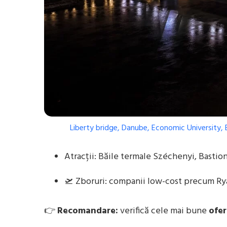
Liberty bridge, Danube, Economic University,
Atracții: Băile termale Széchenyi, Bastion
🛫 Zboruri: companii low-cost precum Rya
👉
Recomandare:
verifică cele mai bune
ofer