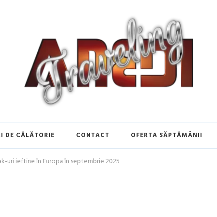
de Călătorie în Europa | Inspirați
I DE CĂLĂTORIE
CONTACT
OFERTA SĂPTĂMÂNII
ak-uri ieftine în Europa în septembrie 2025