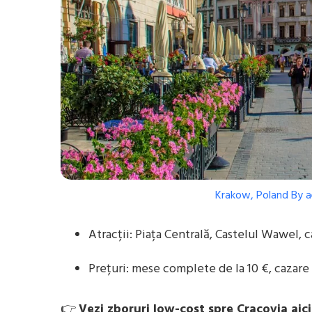
Krakow, Poland
By
a
Atracții: Piața Centrală, Castelul Wawel, 
Prețuri: mese complete de la 10 €, cazare
👉
Vezi zboruri low-cost spre Cracovia aici