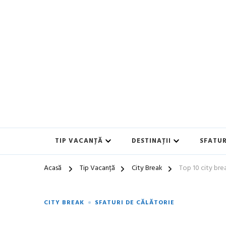
Blog de călătorii în România și Europa
Idei de Vacanță și Ghiduri 
TIP VACANȚĂ
DESTINAȚII
SFATUR
Acasă
Tip Vacanță
City Break
Top 10 city bre
CITY BREAK
SFATURI DE CĂLĂTORIE