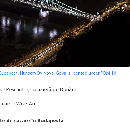
 Budapest, Hungary
By
Noval Goya
Is licensed under
PDM 1.0
.
ul Pescarilor, croazieră pe Dunăre.
nair și Wizz Air.
te de cazare în Budapesta
.