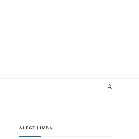
e pentru Vacanțe Memorabile
ALEGE LIMBA