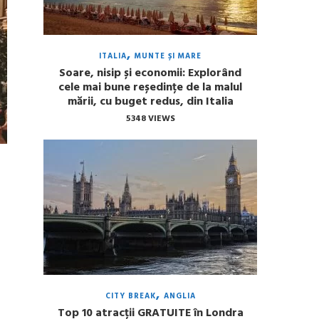
ITALIA
MUNTE ȘI MARE
Soare, nisip și economii: Explorând
cele mai bune reședințe de la malul
mării, cu buget redus, din Italia
5348 VIEWS
CITY BREAK
ANGLIA
Top 10 atracții GRATUITE în Londra