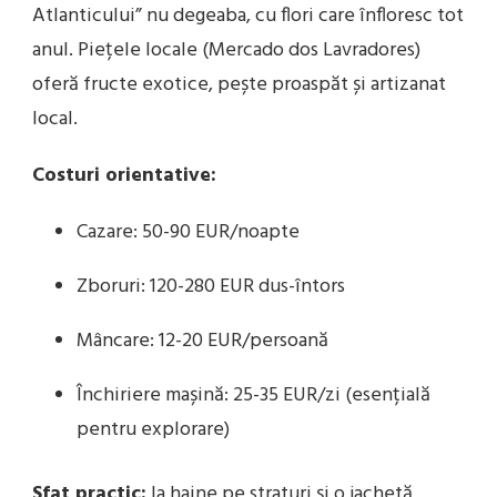
Atlanticului” nu degeaba, cu flori care înfloresc tot
anul. Piețele locale (Mercado dos Lavradores)
oferă fructe exotice, pește proaspăt și artizanat
local.
Costuri orientative:
Cazare: 50-90 EUR/noapte
Zboruri: 120-280 EUR dus-întors
Mâncare: 12-20 EUR/persoană
Închiriere mașină: 25-35 EUR/zi (esențială
pentru explorare)
Sfat practic:
Ia haine pe straturi și o jachetă