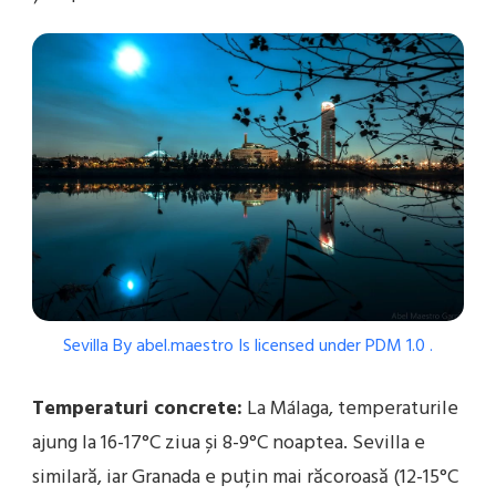
Sevilla
By
abel.maestro
Is licensed under
PDM 1.0
.
Temperaturi concrete:
La Málaga, temperaturile
ajung la 16-17°C ziua și 8-9°C noaptea. Sevilla e
similară, iar Granada e puțin mai răcoroasă (12-15°C