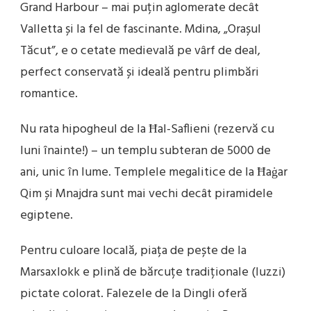
Grand Harbour – mai puțin aglomerate decât
Valletta și la fel de fascinante. Mdina, „Orașul
Tăcut”, e o cetate medievală pe vârf de deal,
perfect conservată și ideală pentru plimbări
romantice.
Nu rata hipogheul de la Ħal-Saflieni (rezervă cu
luni înainte!) – un templu subteran de 5000 de
ani, unic în lume. Templele megalitice de la Ħaġar
Qim și Mnajdra sunt mai vechi decât piramidele
egiptene.
Pentru culoare locală, piața de pește de la
Marsaxlokk e plină de bărcuțe tradiționale (luzzi)
pictate colorat. Falezele de la Dingli oferă