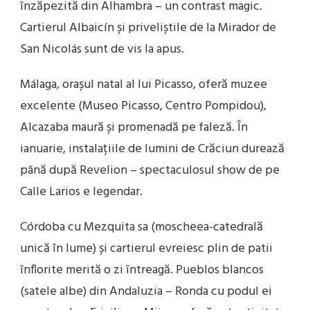
înzăpezită din Alhambra – un contrast magic.
Cartierul Albaicín și priveliștile de la Mirador de
San Nicolás sunt de vis la apus.
Málaga, orașul natal al lui Picasso, oferă muzee
excelente (Museo Picasso, Centro Pompidou),
Alcazaba maură și promenadă pe faleză. În
ianuarie, instalațiile de lumini de Crăciun durează
până după Revelion – spectaculosul show de pe
Calle Larios e legendar.
Córdoba cu Mezquita sa (moscheea-catedrală
unică în lume) și cartierul evreiesc plin de patii
înflorite merită o zi întreagă. Pueblos blancos
(satele albe) din Andaluzia – Ronda cu podul ei