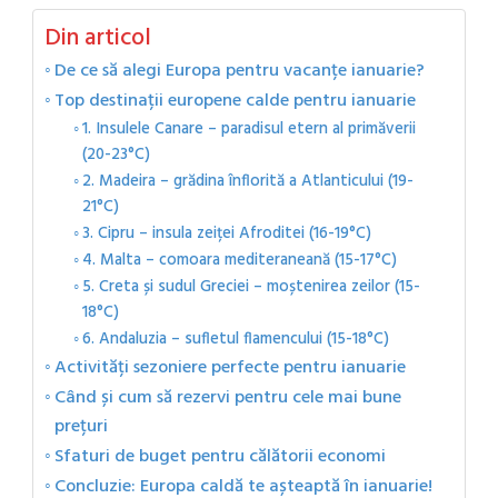
Din articol
De ce să alegi Europa pentru vacanțe ianuarie?
Top destinații europene calde pentru ianuarie
1. Insulele Canare – paradisul etern al primăverii
(20-23°C)
2. Madeira – grădina înflorită a Atlanticului (19-
21°C)
3. Cipru – insula zeiței Afroditei (16-19°C)
4. Malta – comoara mediteraneană (15-17°C)
5. Creta și sudul Greciei – moștenirea zeilor (15-
18°C)
6. Andaluzia – sufletul flamencului (15-18°C)
Activități sezoniere perfecte pentru ianuarie
Când și cum să rezervi pentru cele mai bune
prețuri
Sfaturi de buget pentru călătorii economi
Concluzie: Europa caldă te așteaptă în ianuarie!