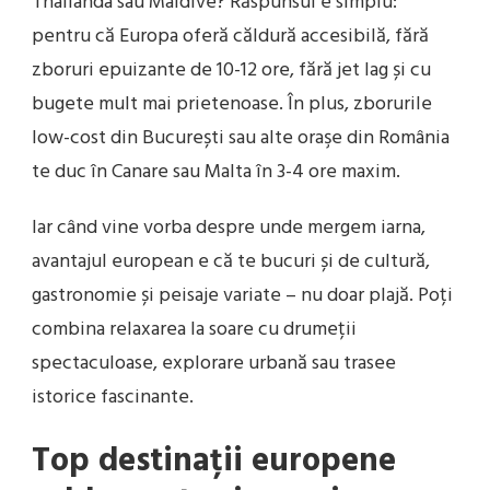
Thailanda sau Maldive? Răspunsul e simplu:
pentru că Europa oferă căldură accesibilă, fără
zboruri epuizante de 10-12 ore, fără jet lag și cu
bugete mult mai prietenoase. În plus, zborurile
low-cost din București sau alte oraşe din România
te duc în Canare sau Malta în 3-4 ore maxim.
Iar când vine vorba despre unde mergem iarna,
avantajul european e că te bucuri și de cultură,
gastronomie și peisaje variate – nu doar plajă. Poți
combina relaxarea la soare cu drumeții
spectaculoase, explorare urbană sau trasee
istorice fascinante.
Top destinații europene