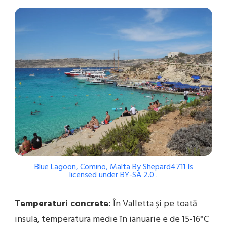
Blue Lagoon, Comino, Malta
By
Shepard4711
Is
licensed under
BY-SA 2.0
.
Temperaturi concrete:
În Valletta și pe toată
insula, temperatura medie în ianuarie e de 15-16°C