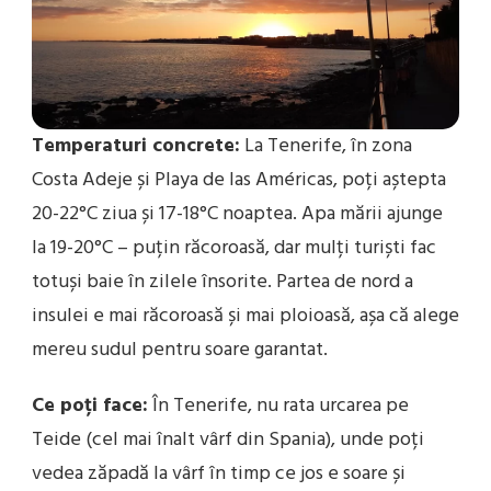
Temperaturi concrete:
La Tenerife, în zona
Costa Adeje și Playa de las Américas, poți aștepta
20-22°C ziua și 17-18°C noaptea. Apa mării ajunge
la 19-20°C – puțin răcoroasă, dar mulți turiști fac
totuși baie în zilele însorite. Partea de nord a
insulei e mai răcoroasă și mai ploioasă, așa că alege
mereu sudul pentru soare garantat.
Ce poți face:
În Tenerife, nu rata urcarea pe
Teide (cel mai înalt vârf din Spania), unde poți
vedea zăpadă la vârf în timp ce jos e soare și