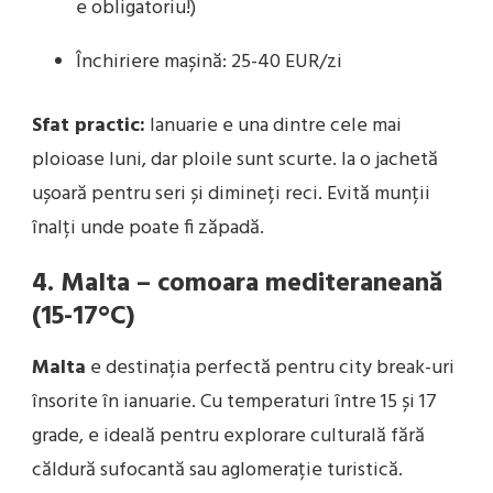
e obligatoriu!)
Închiriere mașină: 25-40 EUR/zi
Sfat practic:
Ianuarie e una dintre cele mai
ploioase luni, dar ploile sunt scurte. Ia o jachetă
ușoară pentru seri și dimineți reci. Evită munții
înalți unde poate fi zăpadă.
4. Malta – comoara mediteraneană
(15-17°C)
Malta
e destinația perfectă pentru city break-uri
însorite în ianuarie. Cu temperaturi între 15 și 17
grade, e ideală pentru explorare culturală fără
căldură sufocantă sau aglomerație turistică.