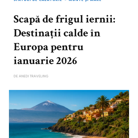
SFATURI DE CĂLĂTORIE
MUNTE ȘI MARE
Scapă de frigul iernii:
Destinații calde în
Europa pentru
ianuarie 2026
DE
ANEDI TRAVELING