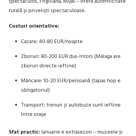
spectaculos, Frigiliana, Mijas – oferă autenticitate
rurală și priveliști spectaculoase.
Costuri orientative:
Cazare: 40-80 EUR/noapte
Zboruri: 80-200 EUR dus-întors (Málaga are
zboruri directe ieftine)
Mâncare: 10-20 EUR/persoană (tapas hop e
obligatoriu!)
Transport: trenuri și autobuze sunt ieftine
între orașe
Sfat practic:
Ianuarie e extrasezon – muzeele și