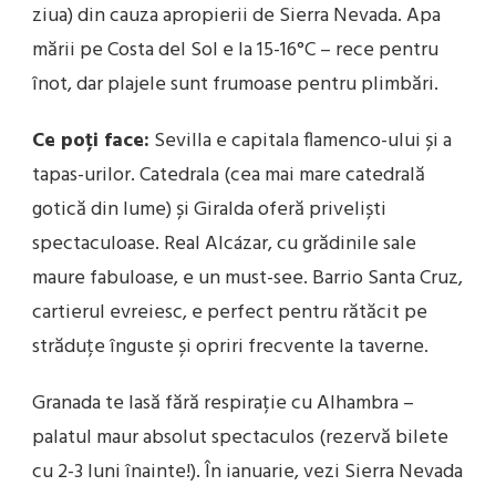
ziua) din cauza apropierii de Sierra Nevada. Apa
mării pe Costa del Sol e la 15-16°C – rece pentru
înot, dar plajele sunt frumoase pentru plimbări.
Ce poți face:
Sevilla e capitala flamenco-ului și a
tapas-urilor. Catedrala (cea mai mare catedrală
gotică din lume) și Giralda oferă priveliști
spectaculoase. Real Alcázar, cu grădinile sale
maure fabuloase, e un must-see. Barrio Santa Cruz,
cartierul evreiesc, e perfect pentru rătăcit pe
străduțe înguste și opriri frecvente la taverne.
Granada te lasă fără respirație cu Alhambra –
palatul maur absolut spectaculos (rezervă bilete
cu 2-3 luni înainte!). În ianuarie, vezi Sierra Nevada