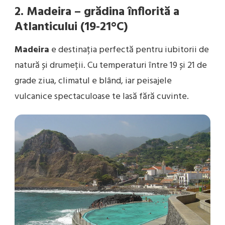
2. Madeira – grădina înflorită a
Atlanticului (19-21°C)
Madeira
e destinația perfectă pentru iubitorii de
natură și drumeții. Cu temperaturi între 19 și 21 de
grade ziua, climatul e blând, iar peisajele
vulcanice spectaculoase te lasă fără cuvinte.