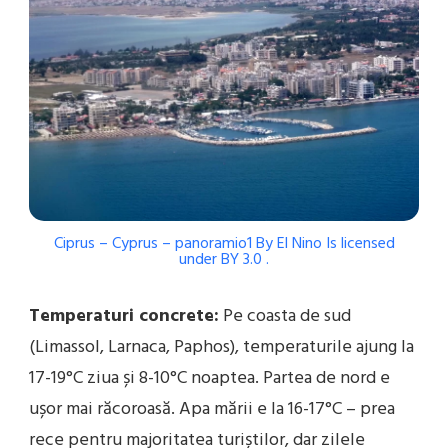
Ciprus – Cyprus – panoramio1
By El Nino
Is licensed
under
BY 3.0
.
Temperaturi concrete:
Pe coasta de sud
(Limassol, Larnaca, Paphos), temperaturile ajung la
17-19°C ziua și 8-10°C noaptea. Partea de nord e
ușor mai răcoroasă. Apa mării e la 16-17°C – prea
rece pentru majoritatea turiștilor, dar zilele