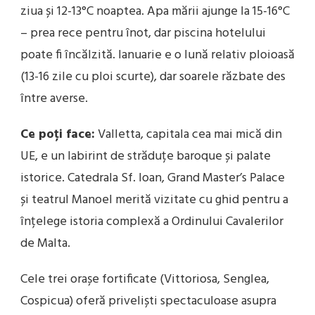
ziua și 12-13°C noaptea. Apa mării ajunge la 15-16°C
– prea rece pentru înot, dar piscina hotelului
poate fi încălzită. Ianuarie e o lună relativ ploioasă
(13-16 zile cu ploi scurte), dar soarele răzbate des
între averse.
Ce poți face:
Valletta, capitala cea mai mică din
UE, e un labirint de străduțe baroque și palate
istorice. Catedrala Sf. Ioan, Grand Master’s Palace
și teatrul Manoel merită vizitate cu ghid pentru a
înțelege istoria complexă a Ordinului Cavalerilor
de Malta.
Cele trei orașe fortificate (Vittoriosa, Senglea,
Cospicua) oferă priveliști spectaculoase asupra