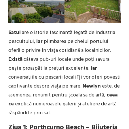
Satul
are o istorie fascinantă legată de industria
pescuitului,
iar
plimbarea pe cheiul portului
oferă o privire în viața cotidiană a localnicilor.
Există
câteva pub-uri locale unde poți savura
pește proaspăt la prețuri excelente,
iar
conversațiile cu pescarii locali îți vor oferi povești
captivante despre viața pe mare.
Newlyn
este, de
asemenea, renumit pentru școala sa de artă,
ceea
ce
explică numeroasele galerii și ateliere de artă
răspândite prin sat.
Ziua 1: Porthcurno Beach – Bijuteria