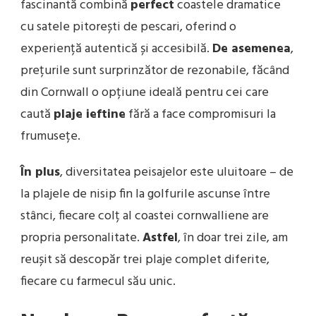
fascinantă combină
perfect
coastele dramatice
cu satele pitorești de pescari, oferind o
experiență autentică și accesibilă.
De asemenea
,
prețurile sunt surprinzător de rezonabile, făcând
din Cornwall o opțiune ideală pentru cei care
caută
plaje ieftine
fără a face compromisuri la
frumusețe.
În plus
, diversitatea peisajelor este uluitoare – de
la plajele de nisip fin la golfurile ascunse între
stânci, fiecare colț al coastei cornwalliene are
propria personalitate.
Astfel
, în doar trei zile, am
reușit să descopăr trei plaje complet diferite,
fiecare cu farmecul său unic.