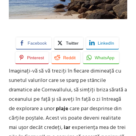
Facebook
Twitter
LinkedIn
Pinterest
Reddit
WhatsApp
Imaginați-vă să vă treziți în fiecare dimineață cu
sunetul valurilor care se sparg pe stâncile
dramatice ale Cornwallului, să simțiți briza sărată a
oceanului pe față și să aveți în față o zi întreagă
de explorare a unor
plaje
care par desprinse din
cărțile poștale. Acest vis poate deveni realitate
mai ușor decât credeți,
iar
experiența mea de trei