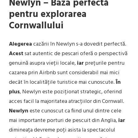
Newlyn – Baza perfectă
pentru explorarea
Cornwallului
Alegerea
cazării în Newlyn s-a dovedit perfectă.
Acest
sat autentic de pescari oferă o perspectivă
genuină asupra vieții locale,
iar
prețurile pentru
cazarea prin Airbnb sunt considerabil mai mici
decât în localitățile turistice mai cunoscute.
În
plus
, Newlyn este poziționat strategic, oferind
acces facil la majoritatea atracțiilor din Cornwall.
Newlyn
este cunoscut ca fiind unul dintre cele
mai importante porturi de pescuit din Anglia,
iar
dimineața devreme poți asista la spectacolul