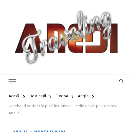
Blog de călătorii în România și Europa
Idei de Vacanță și Ghiduri de
Călătorie în Europa | Inspirație
pentru Vacanțe Memorabile
Acasă
Destinații
Europa
Anglia
Weekend perfect la plajă în Cornwall: 3 zile de vis pe Coastele
Angliei