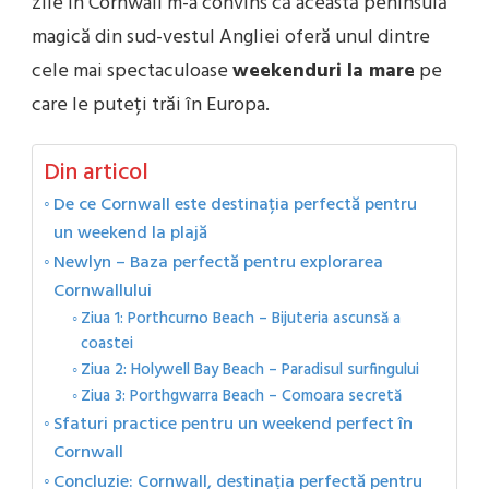
zile în Cornwall m-a convins că această peninsulă
magică din sud-vestul Angliei oferă unul dintre
cele mai spectaculoase
weekenduri la mare
pe
care le puteți trăi în Europa.
Din articol
De ce Cornwall este destinația perfectă pentru
un weekend la plajă
Newlyn – Baza perfectă pentru explorarea
Cornwallului
Ziua 1: Porthcurno Beach – Bijuteria ascunsă a
coastei
Ziua 2: Holywell Bay Beach – Paradisul surfingului
Ziua 3: Porthgwarra Beach – Comoara secretă
Sfaturi practice pentru un weekend perfect în
Cornwall
Concluzie: Cornwall, destinația perfectă pentru