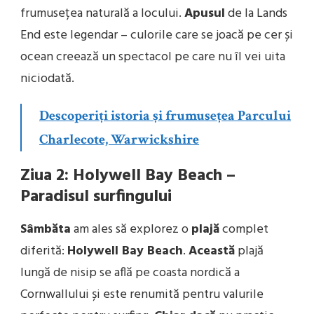
frumusețea naturală a locului.
Apusul
de la Lands
End este legendar – culorile care se joacă pe cer și
ocean creează un spectacol pe care nu îl vei uita
niciodată.
Descoperiți istoria și frumusețea Parcului
Charlecote, Warwickshire
Ziua 2: Holywell Bay Beach –
Paradisul surfingului
Sâmbăta
am ales să explorez o
plajă
complet
diferită:
Holywell Bay Beach
.
Această
plajă
lungă de nisip se află pe coasta nordică a
Cornwallului și este renumită pentru valurile