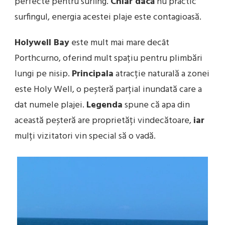
perfecte pentru surfing.
Chiar dacă
nu practic
surfingul, energia acestei plaje este contagioasă.
Holywell Bay
este mult mai mare decât
Porthcurno, oferind mult spațiu pentru plimbări
lungi pe nisip.
Principala
atracție naturală a zonei
este Holy Well, o peșteră parțial inundată care a
dat numele plajei.
Legenda
spune că apa din
această peșteră are proprietăți vindecătoare,
iar
mulți vizitatori vin special să o vadă.