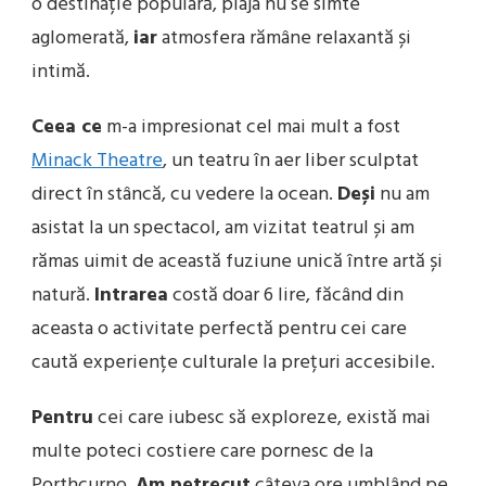
o destinație populară, plaja nu se simte
aglomerată,
iar
atmosfera rămâne relaxantă și
intimă.
Ceea ce
m-a impresionat cel mai mult a fost
Minack Theatre
, un teatru în aer liber sculptat
direct în stâncă, cu vedere la ocean.
Deși
nu am
asistat la un spectacol, am vizitat teatrul și am
rămas uimit de această fuziune unică între artă și
natură.
Intrarea
costă doar 6 lire, făcând din
aceasta o activitate perfectă pentru cei care
caută experiențe culturale la prețuri accesibile.
Pentru
cei care iubesc să exploreze, există mai
multe poteci costiere care pornesc de la
Porthcurno.
Am petrecut
câteva ore umblând pe