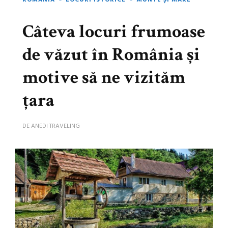
ROMÂNIA
LOCURI ISTORICE
MUNTE ȘI MARE
Câteva locuri frumoase
de văzut în România şi
motive să ne vizităm
ţara
DE
ANEDI TRAVELING