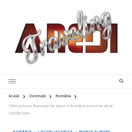
Blog de călătorii în România și Europa
Idei de Vacanță și Ghiduri de
Călătorie în Europa | Inspirație
pentru Vacanțe Memorabile
Acasă
Destinații
România
Câteva locuri frumoase de văzut în România şi motive să ne
vizităm ţara