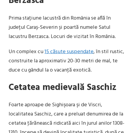
Berzasca
Prima stațiune lacustră din România se află în
județul Caraș-Severin și poartă numele Satul
lacustru Berzasca. Locuri de vizitat în România.
Un complex cu
15 căsute suspendate
, în stil rustic,
construite la aproximativ 20-30 metri de mal, te
duce cu gândul la o vacanţă exotică.
Cetatea medievală Saschiz
Foarte aproape de Sighişoara şi de Viscri,
localitatea Saschiz, care a preluat denumirea de la
cetatea ţărănească ridicată aici în jurul anilor 1308-
1310, începe să devină localitate turistică, după ce