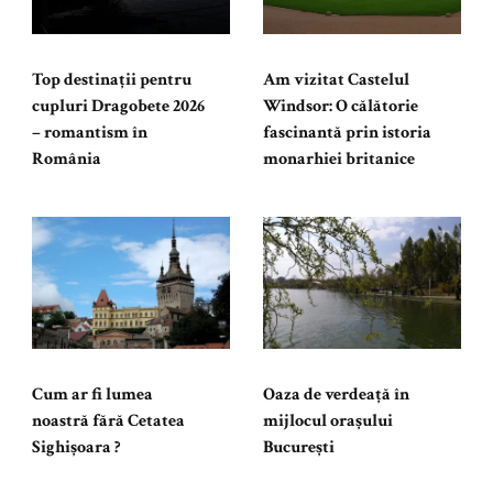
Top destinații pentru
Am vizitat Castelul
cupluri Dragobete 2026
Windsor: O călătorie
– romantism în
fascinantă prin istoria
România
monarhiei britanice
Cum ar fi lumea
Oaza de verdeață în
noastră fără Cetatea
mijlocul orașului
Sighișoara ?
București