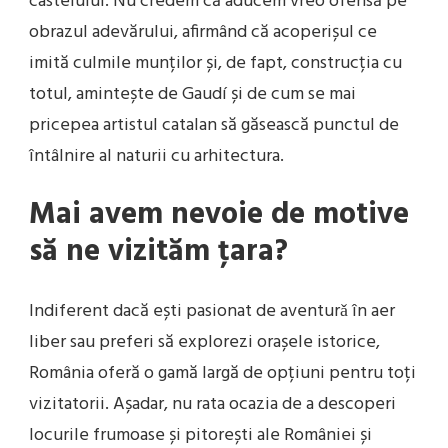
castelului. Nu credem că aducem vreo ofensă pe
obrazul adevărului, afirmând că acoperișul ce
imită culmile munților și, de fapt, construcția cu
totul, amintește de Gaudí și de cum se mai
pricepea artistul catalan să găsească punctul de
întâlnire al naturii cu arhitectura.
Mai avem nevoie de motive
să ne vizităm ţara?
Indiferent dacă ești pasionat de aventurǎ în aer
liber sau preferi să explorezi orașele istorice,
România oferă o gamă largă de opțiuni pentru toți
vizitatorii. Așadar, nu rata ocazia de a descoperi
locurile frumoase și pitorești ale României și