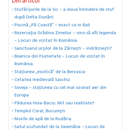
Din articol
Stufărişurile de la Sic – a doua întindere de stuf
după Delta Dunării
Piscină „Pă Coastă” – exact ca in Bali
Rezervaţia Grădina Zmeilor – vino să afli legenda
– Locuri de vizitat în România.
Sanctuarul urşilor de la Zărneşti – indrăznești?
Biserica din Pustietate – Locuri de vizitat în
România.
Staţiunea „exotică” de la Berzasca
Cetatea medievală Saschiz
Soveja – staţiunea cu cel mai ozonat aer din
Europa
Pădurea Hoia-Baciu. Mit sau realitate?
Templul Coral, Bucureşti
Morile de apă de la Rudăria
Satul scufundat de la Geamăna – Locuri de