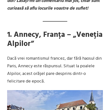
doi? Lăsați-mi un comentariu mai jos, chiar sunt
curioasă să aflu locurile voastre de suflet!
1. Annecy, Franța – „Veneția
Alpilor”
Dacă vrei romantismul francez, dar fără haosul din
Paris, Annecy este răspunsul. Situat la poalele
Alpilor, acest orășel pare desprins dintr-o
felicitare de epocă.