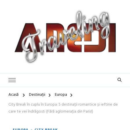
Blog de călătorii în România și Europa
Idei de Vacanță și Ghiduri de
Călătorie în Europa | Inspirație
pentru Vacanțe Memorabile
Acasă
Destinații
Europa
City Break în cuplu în Europa: 5 destinații romantice și ieftine de
care te vei îndrăgosti (Fără aglomerația din Paris!)