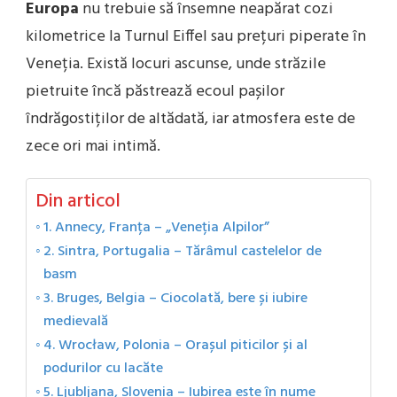
Europa
nu trebuie să însemne neapărat cozi
kilometrice la Turnul Eiffel sau prețuri piperate în
Veneția. Există locuri ascunse, unde străzile
pietruite încă păstrează ecoul pașilor
îndrăgostiților de altădată, iar atmosfera este de
zece ori mai intimă.
Din articol
1. Annecy, Franța – „Veneția Alpilor”
2. Sintra, Portugalia – Tărâmul castelelor de
basm
3. Bruges, Belgia – Ciocolată, bere și iubire
medievală
4. Wrocław, Polonia – Orașul piticilor și al
podurilor cu lacăte
5. Ljubljana, Slovenia – Iubirea este în nume