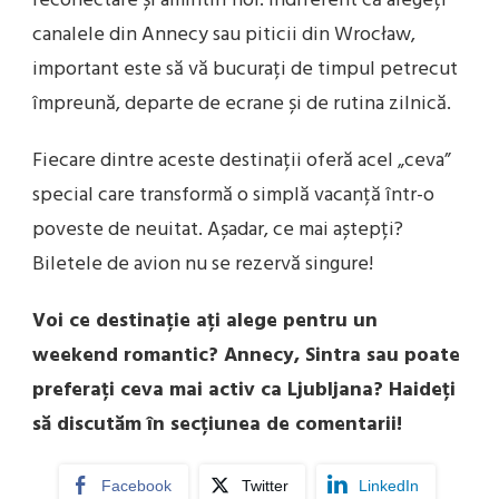
reconectare și amintiri noi. Indiferent că alegeți
canalele din Annecy sau piticii din Wrocław,
important este să vă bucurați de timpul petrecut
împreună, departe de ecrane și de rutina zilnică.
Fiecare dintre aceste destinații oferă acel „ceva”
special care transformă o simplă vacanță într-o
poveste de neuitat. Așadar, ce mai aștepți?
Biletele de avion nu se rezervă singure!
Voi ce destinație ați alege pentru un
weekend romantic? Annecy, Sintra sau poate
preferați ceva mai activ ca Ljubljana? Haideți
să discutăm în secțiunea de comentarii!
Facebook
Twitter
LinkedIn