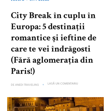
EUROPA
CITY BREAK
City Break în cuplu în
Europa: 5 destinații
romantice și ieftine de
care te vei îndrăgosti
(Fără aglomerația din
Paris!)
LA
LASĂ UN COMENTARIU
DE
ANEDI TRAVELING
CITY
BREAK
ÎN
CUPLU
ÎN
EUROPA: