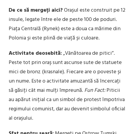
De ce să mergeți aici?
Orașul este construit pe 12
insule, legate între ele de peste 100 de poduri.
Piața Centrală (Rynek) este a doua ca mărime din
Polonia și este plină de viață și culoare.
Activitate deosebită:
„Vânătoarea de pitici”.
Peste tot prin oraș sunt ascunse sute de statuete
mici de bronz (krasnale). Fiecare are o poveste și
un nume. Este o activitate amuzantă să încercați
să găsiți cât mai mulți împreună.
Fun Fact:
Piticii
au apărut inițial ca un simbol de protest împotriva
regimului comunist, dar au devenit simbolul oficial
al orașului.
Sfat pentru seară:
Mergeți pe Ostrow Tumski