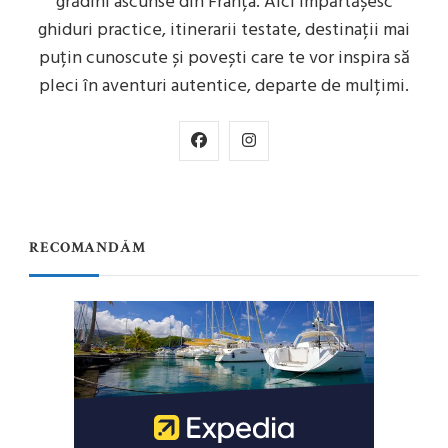
grădini ascunse din Franța. Aici împărtășesc
ghiduri practice, itinerarii testate, destinații mai
puțin cunoscute și povești care te vor inspira să
pleci în aventuri autentice, departe de mulțimi.
RECOMANDĂM