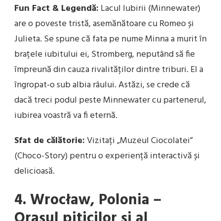
Fun Fact & Legendă:
Lacul Iubirii (Minnewater)
are o poveste tristă, asemănătoare cu Romeo și
Julieta. Se spune că fata pe nume Minna a murit în
brațele iubitului ei, Stromberg, neputând să fie
împreună din cauza rivalităților dintre triburi. El a
îngropat-o sub albia râului. Astăzi, se crede că
dacă treci podul peste Minnewater cu partenerul,
iubirea voastră va fi eternă.
Sfat de călătorie:
Vizitați „Muzeul Ciocolatei”
(Choco-Story) pentru o experiență interactivă și
delicioasă.
4. Wrocław, Polonia –
Orașul piticilor și al