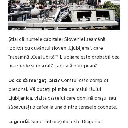
Știai că numele capitalei Sloveniei seamănă
izbitor cu cuvântul sloven „Ljubljena”, care
înseamnă „Cea Iubită”? Ljubljana este probabil cea
mai verde și relaxată capitală europeană.
De ce să mergeți aici?
Centrul este complet
pietonal. Vă puteți plimba pe malul râului
Ljubljanica, vizita castelul care domină orașul sau
să savurați o cafea la una dintre terasele cochete.
Legendă:
Simbolul orașului este Dragonul.