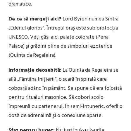
dramatice.
De ce să mergeți aici?
Lord Byron numea Sintra
„Edenul glorios”. Întregul oraș este sub protecția
UNESCO. Veți găsi aici palate colorate (Pena
Palace) și grădini pline de simboluri ezoterice
(Quinta da Regaleira).
Informație deosebită:
La Quinta da Regaleira se
află „Fântâna Inițierii”, o scară în spirală care
coboară adânc în pământ. Se spune că era folosită
pentru ritualuri masonice. Să cobori acolo
împreună cu partenerul, în semi-întuneric, oferă o
doză de adrenalină și o conexiune aparte.
Sfat pentru buget:
Nu luați tuk-tuk-urile