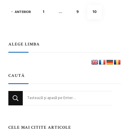
Paginație
PAGINĂ
PAGINĂ
PAGINĂ
1
…
9
10
ANTERIOR
articole
ALEGE LIMBA
CAUTĂ
Cauți
ceva?
CELE MAI CITITE ARTICOLE