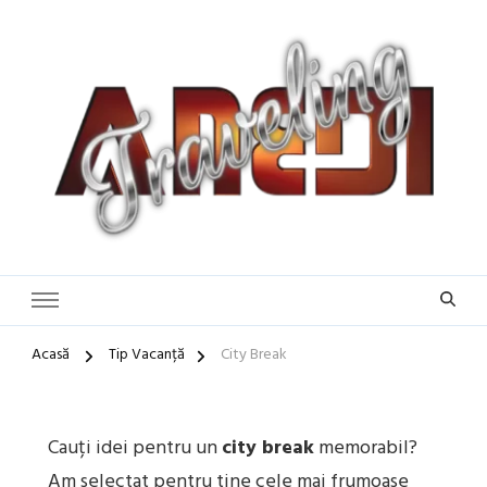
Blog de călătorii în România și Europa
Idei de Vacanță și Ghiduri de
Călătorie în Europa | Inspirație
pentru Vacanțe Memorabile
Acasă
Tip Vacanță
City Break
Cauți idei pentru un
city break
memorabil?
Am selectat pentru tine cele mai frumoase