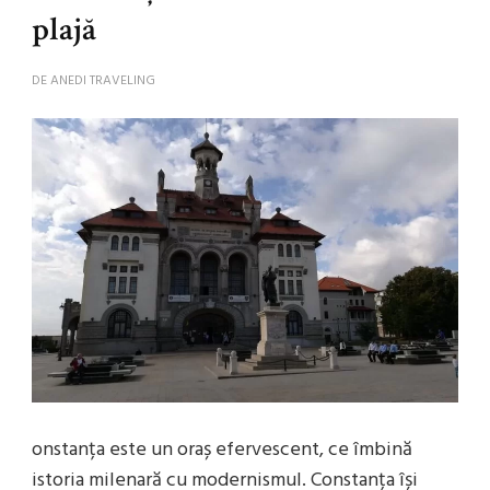
plajă
DE
ANEDI TRAVELING
onstanța este un oraș efervescent, ce îmbină
istoria milenară cu modernismul. Constanța își