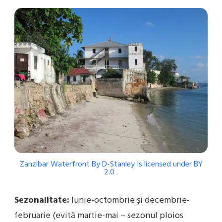
Zanzibar Waterfront
By
D-Stanley
Is licensed under
BY
2.0
.
Sezonalitate:
Iunie-octombrie și decembrie-
februarie (evită martie-mai – sezonul ploios