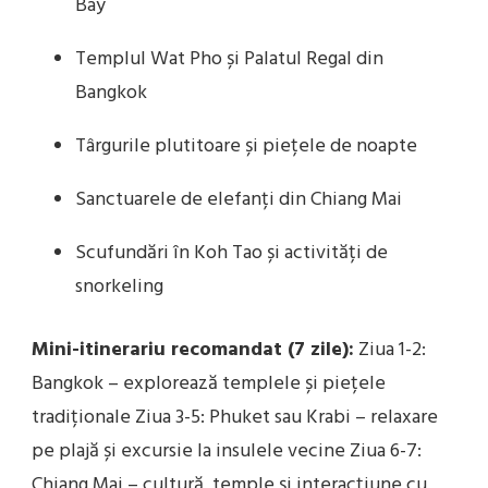
Bay
Templul Wat Pho și Palatul Regal din
Bangkok
Târgurile plutitoare și piețele de noapte
Sanctuarele de elefanți din Chiang Mai
Scufundări în Koh Tao și activități de
snorkeling
Mini-itinerariu recomandat (7 zile):
Ziua 1-2:
Bangkok – explorează templele și piețele
tradiționale Ziua 3-5: Phuket sau Krabi – relaxare
pe plajă și excursie la insulele vecine Ziua 6-7:
Chiang Mai – cultură, temple și interacțiune cu