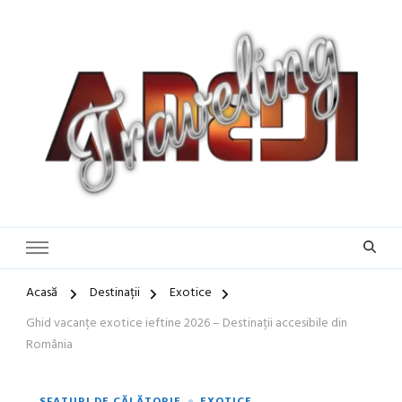
Blog de călătorii în România și Europa
Idei de Vacanță și Ghiduri de
Călătorie în Europa | Inspirație
pentru Vacanțe Memorabile
Acasă
Destinații
Exotice
Ghid vacanțe exotice ieftine 2026 – Destinații accesibile din
România