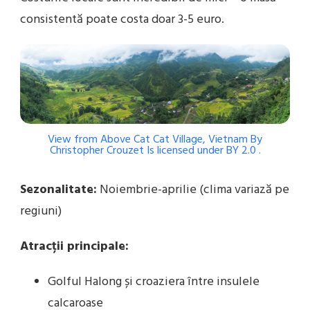
consistentă poate costa doar 3-5 euro.
View from Above Cat Cat Village, Vietnam
By
Christopher Crouzet
Is licensed under
BY 2.0
.
Sezonalitate:
Noiembrie-aprilie (clima variază pe
regiuni)
Atracții principale:
Golful Halong și croaziera între insulele
calcaroase