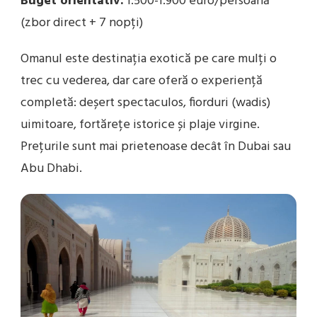
Buget orientativ:
1.500-1.900 euro/persoană
(zbor direct + 7 nopți)
Omanul este destinația exotică pe care mulți o
trec cu vederea, dar care oferă o experiență
completă: deșert spectaculos, fiorduri (wadis)
uimitoare, fortărețe istorice și plaje virgine.
Prețurile sunt mai prietenoase decât în Dubai sau
Abu Dhabi.