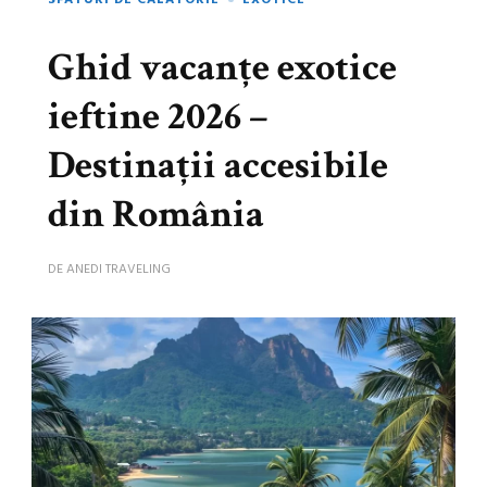
SFATURI DE CĂLĂTORIE
EXOTICE
Ghid vacanțe exotice
ieftine 2026 –
Destinații accesibile
din România
DE
ANEDI TRAVELING