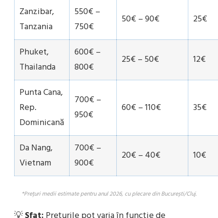
Zanzibar,
550€ –
50€ – 90€
25€
Tanzania
750€
Phuket,
600€ –
25€ – 50€
12€
Thailanda
800€
Punta Cana,
700€ –
Rep.
60€ – 110€
35€
950€
Dominicană
Da Nang,
700€ –
20€ – 40€
10€
Vietnam
900€
*Prețuri medii estimate pentru anul 2026, cu plecare din București/Cluj.
💡
Sfat:
Prețurile pot varia în funcție de