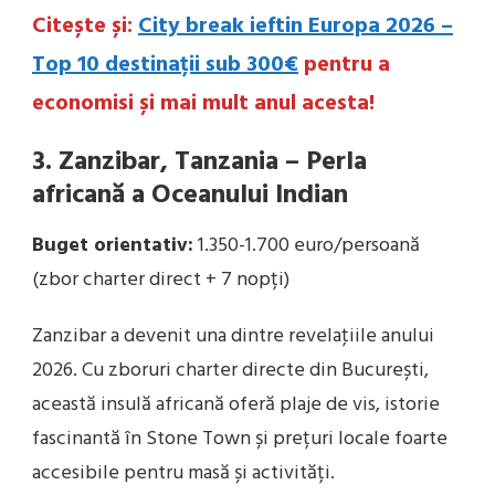
Citește și:
City break ieftin Europa 2026 –
Top 10 destinații sub 300€
pentru a
economisi și mai mult anul acesta!
3. Zanzibar, Tanzania – Perla
africană a Oceanului Indian
Buget orientativ:
1.350-1.700 euro/persoană
(zbor charter direct + 7 nopți)
Zanzibar a devenit una dintre revelaţiile anului
2026. Cu zboruri charter directe din București,
această insulă africană oferă plaje de vis, istorie
fascinantă în Stone Town și prețuri locale foarte
accesibile pentru masă și activități.