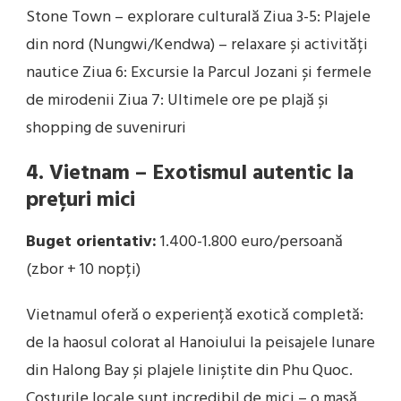
Stone Town – explorare culturală Ziua 3-5: Plajele
din nord (Nungwi/Kendwa) – relaxare și activități
nautice Ziua 6: Excursie la Parcul Jozani și fermele
de mirodenii Ziua 7: Ultimele ore pe plajă și
shopping de suveniruri
4. Vietnam – Exotismul autentic la
prețuri mici
Buget orientativ:
1.400-1.800 euro/persoană
(zbor + 10 nopți)
Vietnamul oferă o experiență exotică completă:
de la haosul colorat al Hanoiului la peisajele lunare
din Halong Bay și plajele liniștite din Phu Quoc.
Costurile locale sunt incredibil de mici – o masă