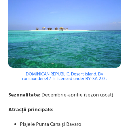
DOMINICAN REPUBLIC. Desert island.
By
ronsaunders47
Is licensed under
BY-SA 2.0
.
Sezonalitate:
Decembrie-aprilie (sezon uscat)
Atracții principale:
Plajele Punta Cana și Bavaro