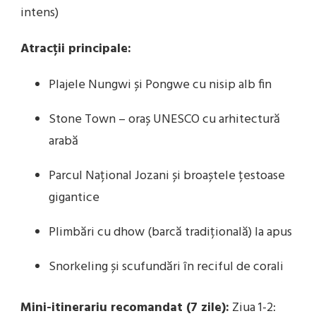
intens)
Atracții principale:
Plajele Nungwi și Pongwe cu nisip alb fin
Stone Town – oraș UNESCO cu arhitectură
arabă
Parcul Național Jozani și broaștele țestoase
gigantice
Plimbări cu dhow (barcă tradițională) la apus
Snorkeling și scufundări în reciful de corali
Mini-itinerariu recomandat (7 zile):
Ziua 1-2: