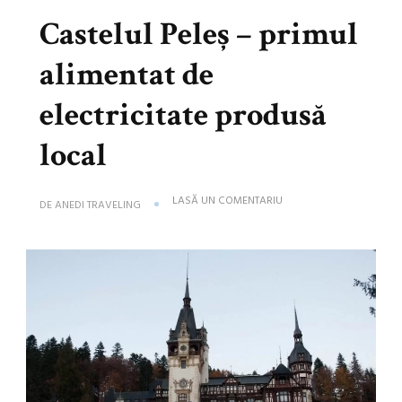
Castelul Peleș – primul
alimentat de
electricitate produsă
local
LA
LASĂ UN COMENTARIU
DE
ANEDI TRAVELING
CASTELUL
PELEȘ
–
PRIMUL
ALIMENTAT
DE
ELECTRICITATE
PRODUSĂ
LOCAL