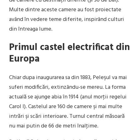
de camere cu destinații diferite (și 30 de băi).
Multe dintre aceste camere au fost proiectate
având în vedere teme diferite, inspirând culturi
din întreaga lume.
Primul castel electrificat din
Europa
Chiar dupa inaugurarea sa din 1883, Peleşul va mai
suferi modificări, extinzându-se mereu. La forma
actuală se ajunge abia în 1914 (anul morţii regelui
Carol I). Castelul are 160 de camere şi mai multe
intrări şi scări interioare. Turnul central măsoară
nu mai putin de 66 de metri înalţime.