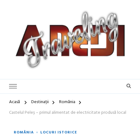
Blog de călătorii în România și Europa
Idei de Vacanță și Ghiduri de
Călătorie în Europa | Inspirație
pentru Vacanțe Memorabile
Acasă
Destinații
România
Castelul Peleș – primul alimentat de electricitate produsă local
ROMÂNIA
LOCURI ISTORICE