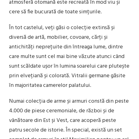
atmosferă otomană este recreată în mod viu și
cere să fie bucurată de toate simțurile.
În tot castelul, veți găsi o colecție extinsă și
diversă de artă, mobilier, covoare, cărți și
antichități neprețuite din întreaga lume, dintre
care multe sunt cel mai bine văzute atunci când
sunt scăldate ușor în lumina soarelui care plutește
prin elvețiană și colorată. Vitralii germane găsite
în majoritatea camerelor palatului.
Numai colecția de arme și armuri constă din peste
4.000 de piese ceremoniale, de război și de
vânătoare din Est și Vest, care acoperă peste
patru secole de istorie. În special, există un set