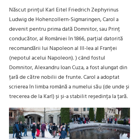
Născut prințul Karl Eitel Friedrich Zephyrinus
Ludwig de Hohenzollern-Sigmaringen, Carol a
devenit pentru prima dată Domnitor, sau Prinț
conducător, al României în 1866, parțial datorită
recomandării lui Napoleon al III-lea al Franței
(nepotul acelui Napoleon). ) când fostul
Domnitor, Alexandru Ioan Cuza, a fost alungat din
țară de către nobilii de frunte. Carol a adoptat
scrierea în limba română a numelui său (de unde și
trecerea de la Karl) și și-a stabilit reședința la țară.