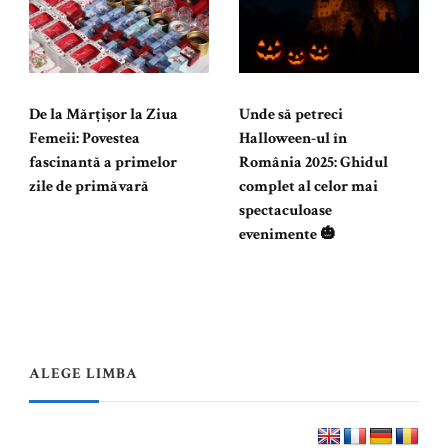
De la Mărțișor la Ziua
Unde să petreci
Femeii: Povestea
Halloween-ul în
fascinantă a primelor
România 2025: Ghidul
zile de primăvară
complet al celor mai
spectaculoase
evenimente 🎃
ALEGE LIMBA