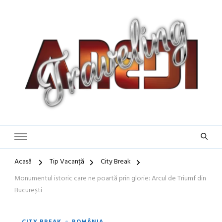
Blog de călătorii în România și Europa
Idei de Vacanță și Ghiduri de
Călătorie în Europa | Inspirație
pentru Vacanțe Memorabile
Acasă
Tip Vacanță
City Break
Monumentul istoric care ne poartă prin glorie: Arcul de Triumf din
București