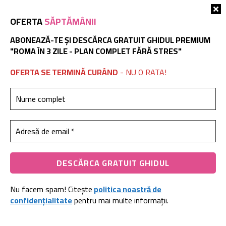
3823 VIEWS
OFERTA
SĂPTĂMÂNII
ABONEAZĂ-TE ȘI DESCĂRCA GRATUIT GHIDUL PREMIUM
"ROMA ÎN 3 ZILE - PLAN COMPLET FĂRĂ STRES"
OFERTA SE TERMINĂ CURÂND
- NU O RATA!
Traveling Anedi
Sunt un călător pasionat, cu ani de experiență în
explorarea Europei, de la castelele medievale din
Transilvania până la insule secrete ca Gavdos sau
Nu facem spam! Citește
politica noastră de
grădini ascunse din Franța. Aici împărtășesc
confidențialitate
pentru mai multe informații.
ghiduri practice, itinerarii testate, destinații mai
puțin cunoscute și povești care te vor inspira să