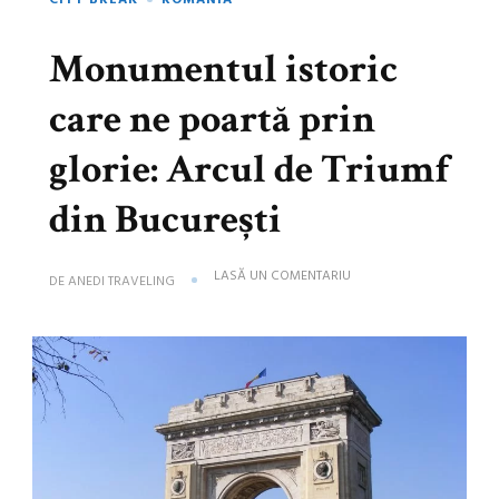
CITY BREAK
ROMÂNIA
Monumentul istoric
care ne poartă prin
glorie: Arcul de Triumf
din București
LA
LASĂ UN COMENTARIU
DE
ANEDI TRAVELING
MONUMENTUL
ISTORIC
CARE
NE
POARTĂ
PRIN
GLORIE:
ARCUL
DE
TRIUMF
DIN